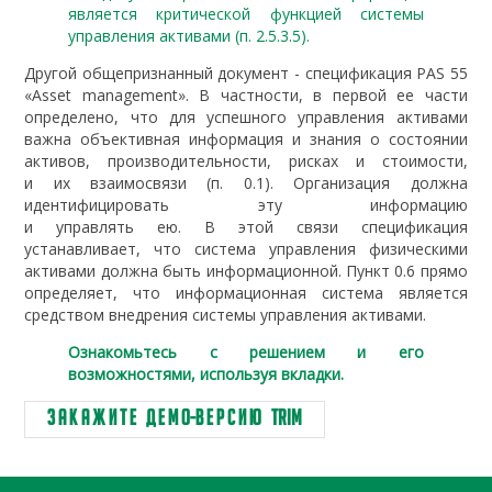
является критической функцией системы
управления активами (п. 2.5.3.5).
Другой общепризнанный документ - спецификация PAS 55
«Asset management». В частности, в первой ее части
определено, что для успешного управления активами
важна объективная информация и знания о состоянии
активов, производительности, рисках и стоимости,
и их взаимосвязи (п. 0.1). Организация должна
идентифицировать эту информацию
и управлять ею. В этой связи спецификация
устанавливает, что система управления физическими
активами должна быть информационной. Пункт 0.6 прямо
определяет, что информационная система является
средством внедрения системы управления активами.
Ознакомьтесь с решением и его
возможностями, используя вкладки.
З а к а ж и т е д е м о-в е р с и ю TRIM