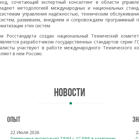
ход, сочетающий экспертный консалтинг в области управл
владеют методологией международных и национальных станд
 системам управления надёжностью, техническим обслуживан
систем, развиваем, внедряем и сопровождаем программный 
матизации этих систем.
м Росстандарта создан национальный Технический комитет
 является разработчиком государственных стандартов серии ГО
иалисты участвуют в работе международного Технического ко
вляют в нем Россию.
Новости
Опыт
Зн
22 Июля 2026
2
Завершена интеграция TRIM с 1С:ERP в компании
С