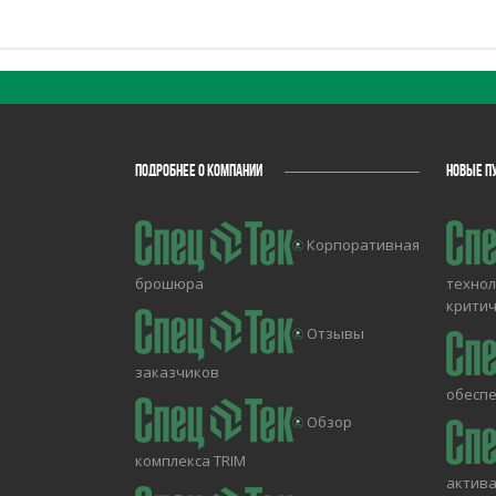
ПОДРОБНЕЕ О КОМПАНИИ
НОВЫЕ П
Корпоративная
брошюра
технол
крити
Отзывы
заказчиков
обесп
Обзор
комплекса TRIM
актива