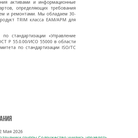
ения активами и информационные
артов, определяющих требования
ием и ремонтами. Мы обладаем 30-
продукт TRIM класса EAM/APM для
 по стандартизации «Управление
СТ Р 55.0.00/ИСО 55000 в области
митета по стандартизации ISO/TC
ания
2 Мая 2026
отрудники группы Содружество учились управлять