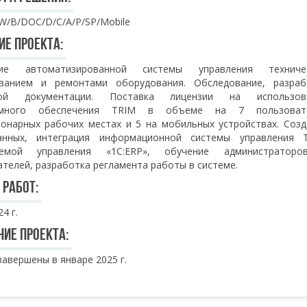
W/B/DOC/D/C/A/P/SP/Mobile
ие проекта:
ние автоматизированной системы управления техниче
ванием и ремонтами оборудования. Обследование, разраб
ной документации. Поставка лицензии на использов
ммного обеспечения TRIM в объеме на 7 пользоват
ионарных рабочих местах и 5 на мобильных устройствах. Созд
нных, интеграция информационной системы управления 
емой управления «1С:ERP», обучение администратор
телей, разработка регламента работы в системе.
 работ:
4 г.
ние проекта:
авершены в январе 2025 г.