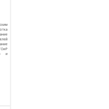
ским
отка
ание
елей
ание
ТОиР
ов и