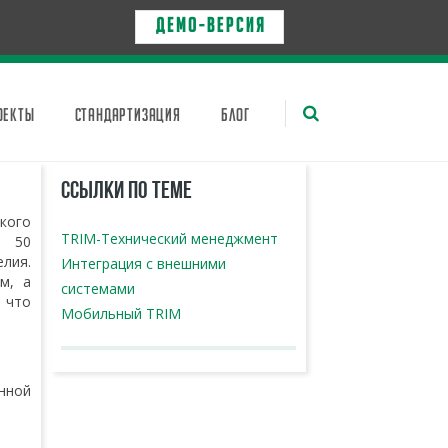
Д Е М О - в е р с и я
ОЕКТЫ
СТАНДАРТИЗАЦИЯ
БЛОГ
ССЫЛКИ ПО ТЕМЕ
ского
TRIM-Технический менеджмент
е 50
лия.
Интеграция с внешними
м, а
системами
 что
Мобильный TRIM
нной