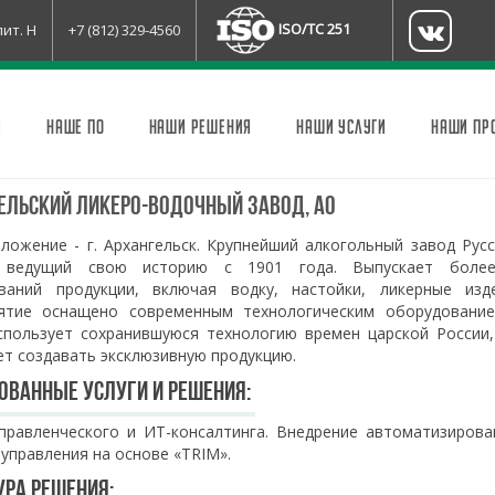
ISO/TC 251
лит. Н
+7 (812) 329-4560
И
НАШЕ ПО
НАШИ РЕШЕНИЯ
НАШИ УСЛУГИ
НАШИ ПР
ельский ликеро-водочный завод, АО
ложение - г. Архангельск. Крупнейший алкогольный завод Рус
, ведущий свою историю с 1901 года. Выпускает боле
ваний продукции, включая водку, настойки, ликерные изде
ятие оснащено современным технологическим оборудование
спользует сохранившуюся технологию времен царской России,
ет создавать эксклюзивную продукцию.
ованные услуги и решения:
управленческого и ИТ-консалтинга. Внедрение автоматизирова
управления на основе «TRIM».
ура решения: