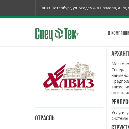
Санкт-Петербург, ул. Академика Павлова, д. 7а, 
О КОМПАНИ
Арханг
Местопо
Севера
наимено
Предпри
также и
позволя
Реализ
Услуги 
ОТРАСЛЬ
системы 
Структ