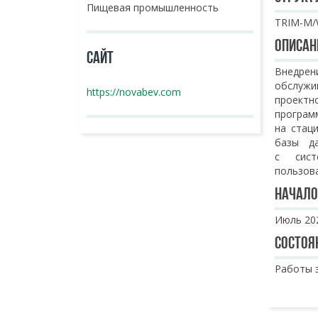
Пищевая промышленность
TRIM-M/
Описан
САЙТ
Внедре
обслужи
https://novabev.com
проект
програ
на стац
базы да
с сист
пользова
Начало
Июль 202
Состоя
Работы з