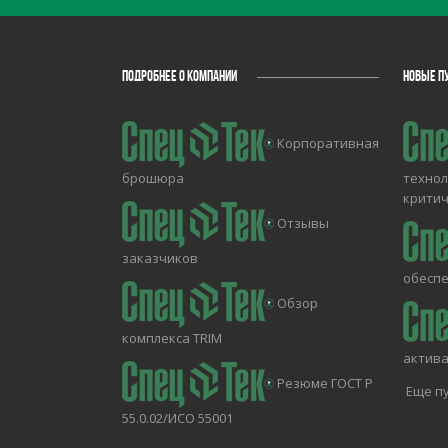
ПОДРОБНЕЕ О КОМПАНИИ
НОВЫЕ П
Корпоративная
брошюра
технол
крити
Отзывы
заказчиков
обесп
Обзор
комплекса TRIM
актива
Резюме ГОСТ Р
Еще пу
55.0.02/ИСО 55001