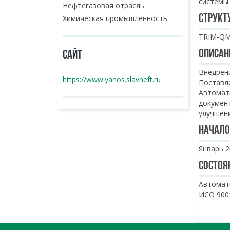
системы
Нефтегазовая отрасль
Структ
Химическая промышленность
TRIM-QM
Описан
САЙТ
Внедре
https://www.yanos.slavneft.ru
Постав
Автома
докумен
улучшен
Начало
Январь 2
Состоя
Автомат
ИСО 9001