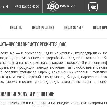
ISO/TC 251
лит. Н
+7 (812) 329-4560
И
НАШЕ ПО
НАШИ РЕШЕНИЯ
НАШИ УСЛУГИ
НАШИ ПР
фть-Ярославнефтеоргсинтез, ОАО
ложение — г. Ярославль. Одно из крупнейших предприятий Ро
зводству продуктов нефтепереработки. Средний показатель об
тки нефти на предприятии составляет порядка 15 млн тонн не
сортимент продукции завода включает автомобильные бензи
ое топливо стандарта Евро-5, авиационный керосин и топливо
ных двигателей, широкий спектр масел, битумы, парафино-вос
ию, ароматические углеводороды, сжиженные газы и топо
ованные услуги и решения:
правленческого и ИТ-консалтинга. Внедрение автоматизирован