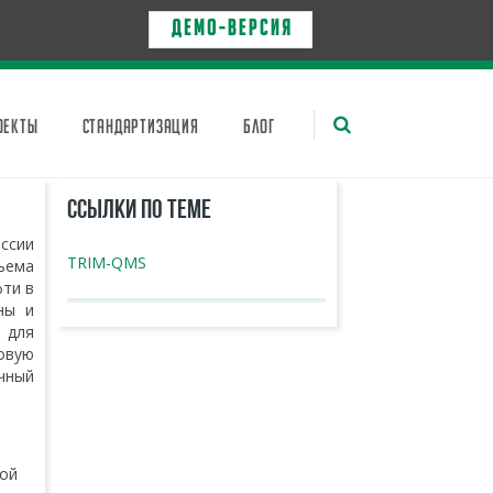
Д Е М О - в е р с и я
ОЕКТЫ
СТАНДАРТИЗАЦИЯ
БЛОГ
ССЫЛКИ ПО ТЕМЕ
ссии
TRIM-QMS
ъема
фти в
ны и
 для
ковую
чный
ной