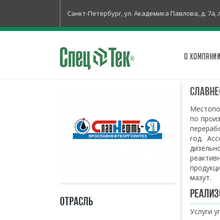
Санкт-Петербург, ул. Академика Павлова, д. 7а, 
О КОМПАНИ
Славне
Местопо
по прои
перерабо
год. Ас
дизельн
реактив
продукц
мазут.
Реализ
ОТРАСЛЬ
Услуги у