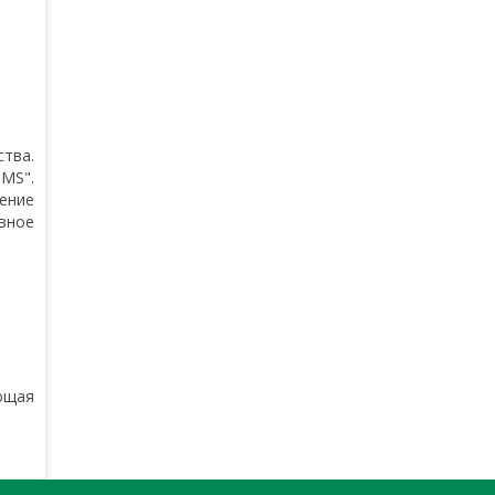
тва.
MS".
ение
вное
ющая