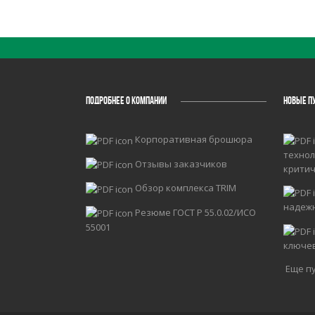
ПОДРОБНЕЕ О КОМПАНИИ
НОВЫЕ П
Корпоративная брошюра
технол
Отзывы заказчиков
крити
Обзор комплекса TRIM
надеж
Резюме ГОСТ Р 55.0.02/ИСО
55001
ключе
Еще пу