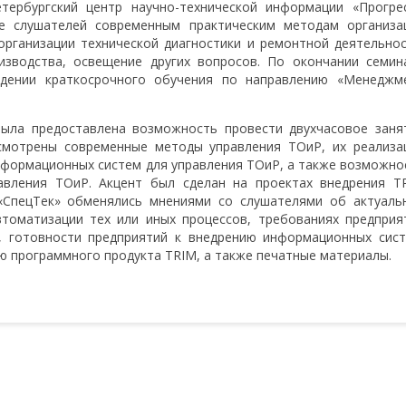
тербургский центр научно-технической информации «Прогрес
е слушателей современным практическим методам организа
организации технической диагностики и ремонтной деятельнос
зводства, освещение других вопросов. По окончании семин
ждении краткосрочного обучения по направлению «Менеджм
ыла предоставлена возможность провести двухчасовое заня
смотрены современные методы управления ТОиР, их реализа
нформационных систем для управления ТОиР, а также возможно
авления ТОиР. Акцент был сделан на проектах внедрения T
«СпецТек» обменялись мнениями со слушателями об актуаль
томатизации тех или иных процессов, требованиях предприя
 готовности предприятий к внедрению информационных сист
 программного продукта TRIM, а также печатные материалы.