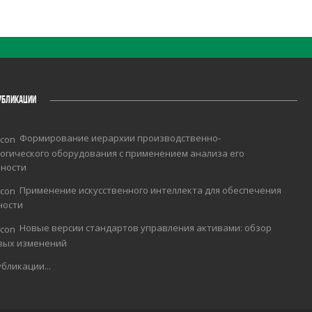
УБЛИКАЦИИ
Формирование иерархии производственно-
огического оборудования с применением анализа его
чности
Применение искусственного интеллекта для обеспечения
ности
Новые версии стандартов управления активами: обзор
вых изменений
бликации...