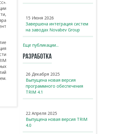
с».
ции
ти,
15 Июня 2026
ара
Завершена интеграция систем
ент
на заводах Novabev Group
тие
Еще публикации...
ция
сти
РАЗРАБОТКА
RIM
ных
тий
26 Декабря 2025
ем.
Выпущена новая версия
программного обеспечения
TRIM 4.1
22 Апреля 2025
Выпущена новая версия TRIM
4.0