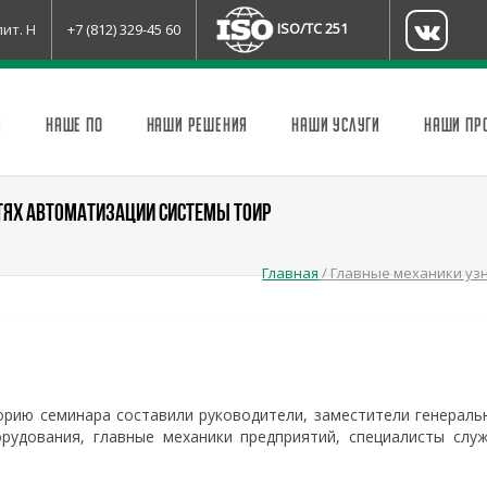
ISO/TC 251
лит. Н
+7 (812) 329-45 60
И
НАШЕ ПО
НАШИ РЕШЕНИЯ
НАШИ УСЛУГИ
НАШИ ПР
ТЯХ АВТОМАТИЗАЦИИ СИСТЕМЫ ТОИР
Главная
/
Главные механики уз
орию семинара составили руководители, заместители генераль
рудования, главные механики предприятий, специалисты слу