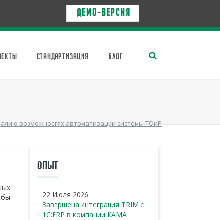
Д Е М О - в е р с и я
ОЕКТЫ
СТАНДАРТИЗАЦИЯ
БЛОГ
нали о возможностях автоматизации системы ТОиР
ОПЫТ
ных
22 Июля 2026
жбы
Завершена интеграция TRIM с
1С:ERP в компании КАМА