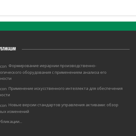
УБЛИКАЦИИ
Формирование иерархии производственно-
огического оборудования с применением анализа его
чности
Применение искусственного интеллекта для обеспечения
ности
Новые версии стандартов управления активами: обзор
вых изменений
бликации...