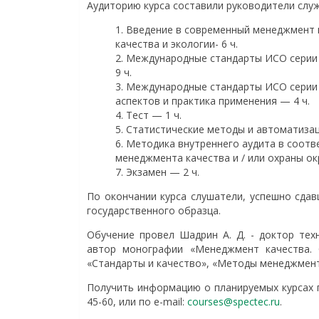
Аудиторию курса составили руководители служб
Введение в современный менеджмент к
качества и экологии- 6 ч.
Международные стандарты ИСО серии 
9 ч.
Международные стандарты ИСО серии 
аспектов и практика применения — 4 ч.
Тест — 1 ч.
Статистические методы и автоматизац
Методика внутреннего аудита в соотв
менеджмента качества и / или охраны о
Экзамен — 2 ч.
По окончании курса слушатели, успешно сда
государственного образца.
Обучение провел Шадрин А. Д. - доктор тех
автор монографии «Менеджмент качества. 
«Стандарты и качество», «Методы менеджмент
Получить информацию о планируемых курсах п
45-60, или по e-mail:
courses@spectec.ru
.