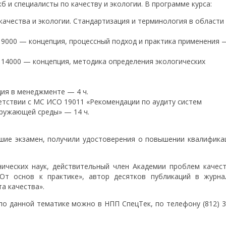
 и специалисты по качеству и экологии. В программе курса:
ачества и экологии. Стандартизация и терминология в области
9000 — концепция, процессный подход и практика применения 
14000 — концепция, методика определения экологических
ия в менеджменте — 4 ч.
етствии с МС ИСО 19011 «Рекомендации по аудиту систем
кружающей среды» — 14 ч.
вшие экзамен, получили удостоверения о повышении квалифика
нических наук, действительный член Академии проблем качест
От основ к практике», автор десятков публикаций в журна
а качества».
о данной тематике можно в НПП СпецТек, по телефону (812) 3