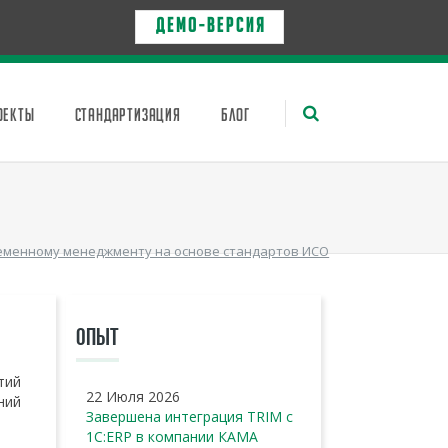
Д Е М О - в е р с и я
ОЕКТЫ
СТАНДАРТИЗАЦИЯ
БЛОГ
еменному менеджменту на основе стандартов ИСО
ОПЫТ
тий
22 Июля 2026
ний
Завершена интеграция TRIM с
1С:ERP в компании КАМА