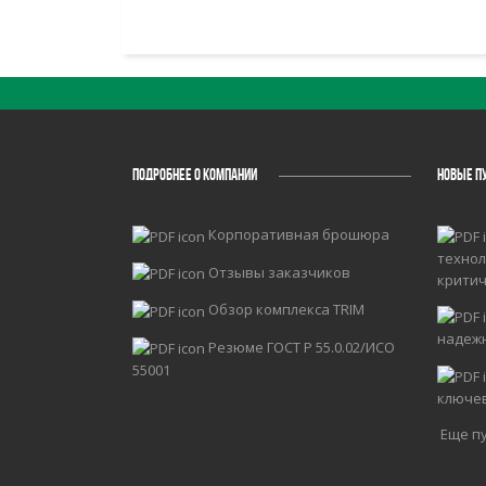
ПОДРОБНЕЕ О КОМПАНИИ
НОВЫЕ П
Корпоративная брошюра
технол
Отзывы заказчиков
крити
Обзор комплекса TRIM
надеж
Резюме ГОСТ Р 55.0.02/ИСО
55001
ключе
Еще пу