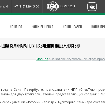
ISO/TC 251
лит. Н
+7 (812) 329-45 60
И
НАШЕ ПО
НАШИ РЕШЕНИЯ
НАШИ УСЛУГИ
НАШИ ПР
НЫ ДВА СЕМИНАРА ПО УПРАВЛЕНИЮ НАДЕЖНОСТЬЮ
Главная
/
По заявке "Русского Регистра" пр
23 года, в Санкт-Петербурге, преподаватели НПП «СпецТек» пров
ния» для двух групп слушателей, представляющих холдинг СИБ
 сертификации «Русский Регистр». Аудиторию семинара состав