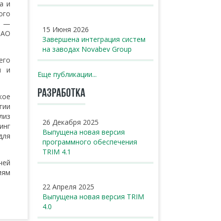
а и
ого
ы —
15 Июня 2026
ПАО
Завершена интеграция систем
на заводах Novabev Group
его
и и
Еще публикации...
РАЗРАБОТКА
кое
гии
лиз
26 Декабря 2025
инг
Выпущена новая версия
для
программного обеспечения
TRIM 4.1
чей
иям
22 Апреля 2025
Выпущена новая версия TRIM
4.0