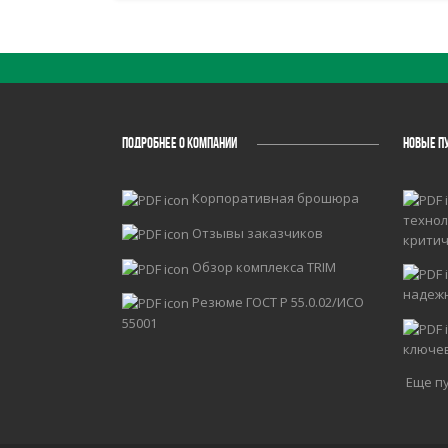
ПОДРОБНЕЕ О КОМПАНИИ
НОВЫЕ П
Корпоративная брошюра
технол
Отзывы заказчиков
крити
Обзор комплекса TRIM
надеж
Резюме ГОСТ Р 55.0.02/ИСО
55001
ключе
Еще пу