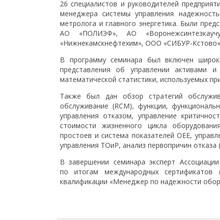
26 специалистов и руководителей предприяти
менеджера системы управления надежность
метролога и главного энергетика. Были пред
АО «ПОЛИЭФ», АО «Воронежсинтезкауч
«Нижнекамскнефтехим», ООО «СИБУР-Кстово»
В программу семинара был включен широк
представления об управлении активами и
математической статистики, используемых при
Также был дан обзор стратегий обслужив
обслуживание (RCM), функции, функциональн
управления отказом, управление критичнос
стоимости жизненного цикла оборудования
простоев и система показателей OEE, управ
управления ТОиР, анализ первопричин отказа (R
В завершении семинара эксперт Ассоциации
по итогам международных сертификатов (Int
квалификации «Менеджер по надежности обор