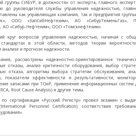
й группы СИБУР, в должностях от эксперта, главного эксперт
ю до руководителя службы управления надежностью, главн
ставлены как управляющая компания, так и предприятия групп
ук», ООО «ЗапСибНефтехим», АО «СибурТюменьГаз», 
, АО «Сибур-Нефтехим», ООО «Томскнефтехим».
ий круг вопросов управления надежностью, начиная с общ
 стандартах в этой области, методов теории вероятност
 анализе и прогнозе надежности.
ания, рассмотрены надежностно-ориентированное техничес
ые отказы, анализ критичности оборудования, выбор страте
тью отказа, алгоритмы выбора стратегии обслуживания, ана
, показатели эффективности и результативности, монитор
ление запасами при ТОиР, применение информационных систем 
CA, Root Cause Analysis) и другие темы.
 по сертификации «Русский Регистр» провел экзамен с выда
ernational Personnel Certification) соответствия требован
удования».