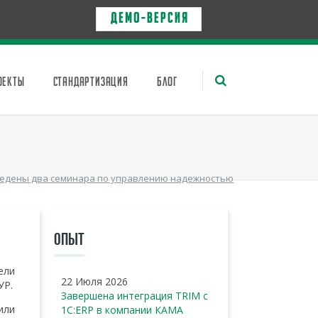
Д Е М О - в е р с и я
ОЕКТЫ
СТАНДАРТИЗАЦИЯ
БЛОГ
оведены два семинара по управлению надежностью
ОПЫТ
ели
22 Июля 2026
УР.
Завершена интеграция TRIM с
или
1С:ERP в компании КАМА