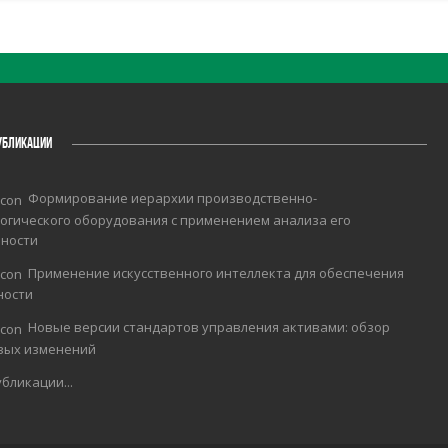
УБЛИКАЦИИ
Формирование иерархии производственно-
огического оборудования с применением анализа его
чности
Применение искусственного интеллекта для обеспечения
ности
Новые версии стандартов управления активами: обзор
вых изменений
бликации...