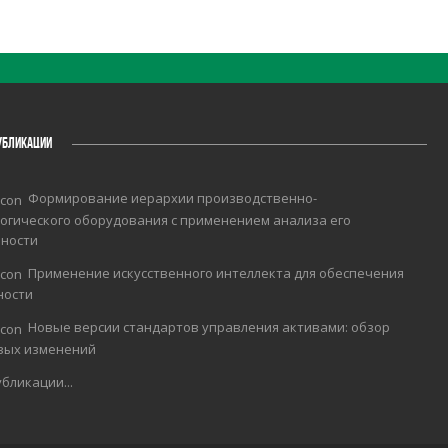
УБЛИКАЦИИ
Формирование иерархии производственно-
огического оборудования с применением анализа его
чности
Применение искусственного интеллекта для обеспечения
ности
Новые версии стандартов управления активами: обзор
вых изменений
бликации...