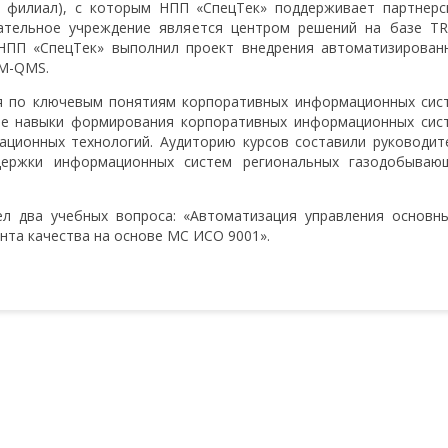
й филиал), с которым НПП «СпецТек» поддерживает партнерс
ательное учреждение является центром решений на базе TR
НПП «СпецТек» выполнил проект внедрения автоматизирован
IM-QMS.
я по ключевым понятиям корпоративных информационных сис
кие навыки формирования корпоративных информационных сис
ционных технологий. Аудиторию курсов составили руководит
держки информационных систем региональных газодобываю
л два учебных вопроса: «Автоматизация управления основн
та качества на основе МС ИСО 9001».