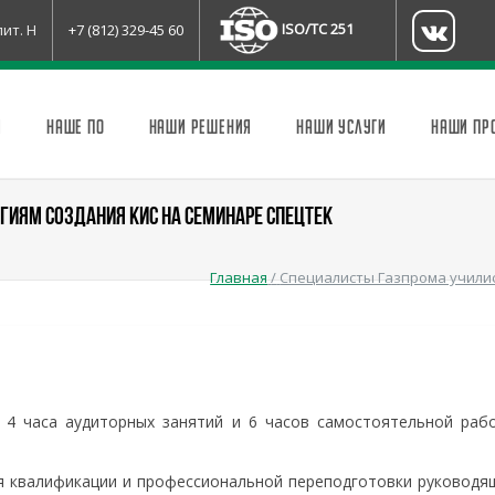
ISO/TC 251
лит. Н
+7 (812) 329-45 60
И
НАШЕ ПО
НАШИ РЕШЕНИЯ
НАШИ УСЛУГИ
НАШИ ПР
ГИЯМ СОЗДАНИЯ КИС НА СЕМИНАРЕ СПЕЦТЕК
Главная
/
Специалисты Газпрома училис
 4 часа аудиторных занятий и 6 часов самостоятельной раб
 квалификации и профессиональной переподготовки руководя