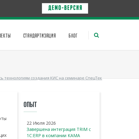
Д Е М О - в е р с и я
ОЕКТЫ
СТАНДАРТИЗАЦИЯ
БЛОГ
ь технологиям создания КИС на семинаре СпецТек
ОПЫТ
оты
22 Июля 2026
Завершена интеграция TRIM с
щих
1С:ERP в компании КАМА