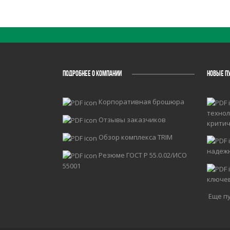
ПОДРОБНЕЕ О КОМПАНИИ
НОВЫЕ П
Корпоративная брошюра
технол
Отзывы заказчиков
крити
Обзор комплекса TRIM
надеж
Резюме ГОСТ Р 55.0.02/ИСО
55001
ключе
Еще пу