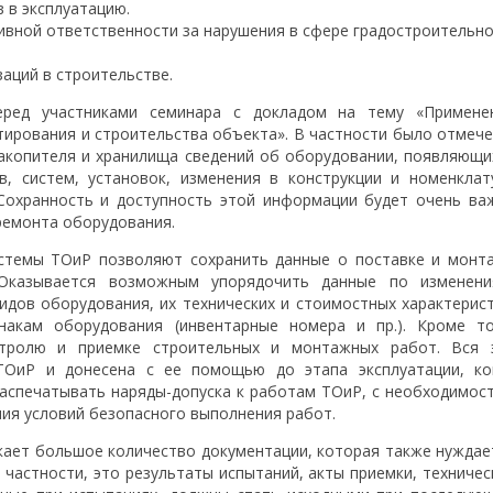
 в эксплуатацию.
ивной ответственности за нарушения в сфере градостроительн
аций в строительстве.
еред участниками семинара с докладом на тему «Примене
ирования и строительства объекта». В частности было отмече
акопителя и хранилища сведений об оборудовании, появляющи
ов, систем, установок, изменения в конструкции и номенклат
Сохранность и доступность этой информации будет очень ва
ремонта оборудования.
стемы ТОиР позволяют сохранить данные о поставке и монт
 Оказывается возможным упорядочить данные по изменени
идов оборудования, их технических и стоимостных характерист
акам оборудования (инвентарные номера и пр.). Кроме то
тролю и приемке строительных и монтажных работ. Вся 
ОиР и донесена с ее помощью до этапа эксплуатации, ко
распечатывать наряды-допуска к работам ТОиР, с необходимос
ия условий безопасного выполнения работ.
икает большое количество документации, которая также нуждае
 частности, это результаты испытаний, акты приемки, техничес