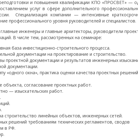
ереподготовки и повышения квалификации КПО «ПРОСВЕТ» — о
оставлением услуг в сфере дополнительного профессиональн
ссии. Специализация компании — интенсивные краткосроч
ение профессионального уровня руководителей и специалистов.
 главные инженеры и главные архитекторы, руководители проек
аций. В числе тем, рассмотренных на семинаре:
вная база инвестиционно-строительного процесса.
ельной документации на проектирование и строительство.
зы проектной документации и результатов инженерных изыскани
ной документации.
пу «одного окна», практика оценки качества проектных решени
е объекта, согласование проектных работ.
ктно — изыскательских работ.
.
иций.
о.
а строительство линейных объектов, инженерных сетей.
ных решений требованиям технических регламентов, сводов
м в РФ.
р.