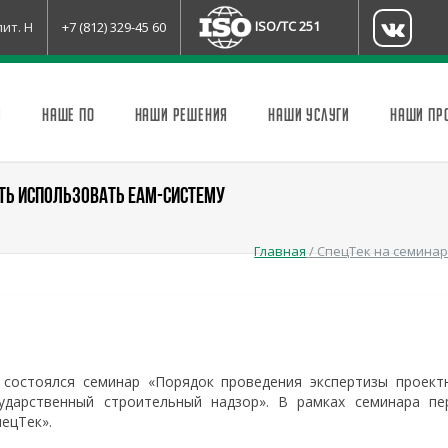
ISO/TC 251
лит. Н
+7 (812) 329-45 60
И
НАШЕ ПО
НАШИ РЕШЕНИЯ
НАШИ УСЛУГИ
НАШИ ПР
АТЬ ИСПОЛЬЗОВАТЬ EAM-СИСТЕМУ
Главная
/
СпецТек на семинар
 состоялся семинар «Порядок проведения экспертизы проект
ударственный строительный надзор». В рамках семинара пе
ецТек».