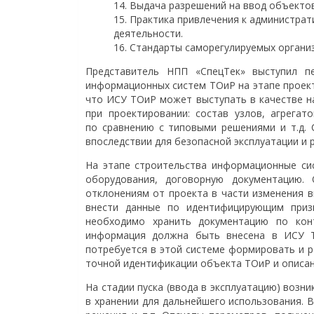
Выдача разрешений на ввод объектов
Практика привлечения к администрат
деятельности.
Стандарты саморегулируемых организ
Представитель НПП «СпецТек» выступил п
информационных систем ТОиР на этапе проект
что ИСУ ТОиР может выступать в качестве н
при проектировании: состав узлов, агрегат
по сравнению с типовыми решениями и т.д. 
впоследствии для безопасной эксплуатации и 
На этапе строительства информационные си
оборудования, договорную документацию.
отклонениям от проекта в части изменения в
внести данные по идентифицирующим призн
необходимо хранить документацию по кон
информация должна быть внесена в ИСУ Т
потребуется в этой системе формировать и 
точной идентификации объекта ТОиР и описан
На стадии пуска (ввода в эксплуатацию) возн
в хранении для дальнейшего использования. В