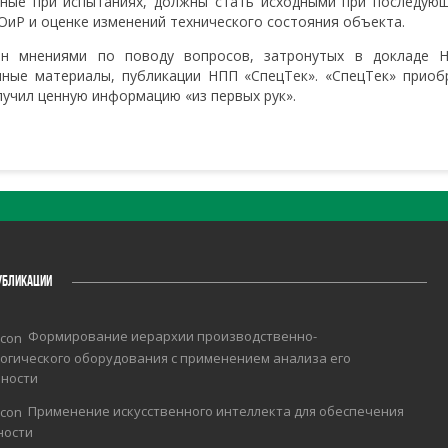
нные при испытаниях, должны стать исходными при последую
ОиР и оценке изменений технического состояния объекта.
ен мнениями по поводу вопросов, затронутых в докладе 
ные материалы, публикации НПП «СпецТек». «СпецТек» приоб
лучил ценную информацию «из первых рук».
УБЛИКАЦИИ
Формирование иерархии производственно-
огического оборудования с применением анализа его
чности
Применение искусственного интеллекта для обеспечения
ности