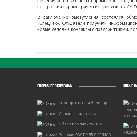
решения и т.п. Отсчеты параметров, получе
построении параметрических трендов в ИСУ Т
В заключение выступления состоялся обм
«СпецТек». Слушатели получили информацион
новые деловые контакты с предприятиями, по
ПОДРОБНЕЕ О КОМПАНИИ
НОВЫЕ П
Корпоративная брошюра
технол
Отзывы заказчиков
крити
Обзор комплекса TRIM
надеж
Резюме ГОСТ Р 55.0.02/ИСО