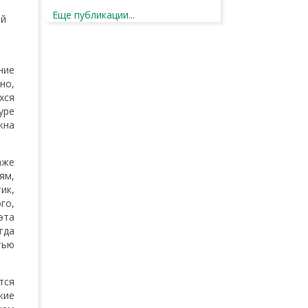
Еще публикации...
ой
ние
но,
хся
уре
жна
аже
ям,
ик,
го,
эта
гда
тью
тся
кие