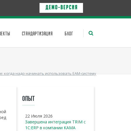
Д Е М О - в е р с и я
ОЕКТЫ
СТАНДАРТИЗАЦИЯ
БЛОГ
е: когда надо начинать использовать EAM-систему
ОПЫТ
ной
22 Июля 2026
ред
Завершена интеграция TRIM с
1С:ERP в компании КАМА