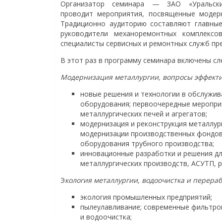
Организатор семинара — ЗАО «Уральски
проводит мероприятия, посвященные модерн
Традиционно аудиторию составляют главные 
руководители механоремонтных комплексо
специалисты сервисных и ремонтных служб пре
В этот раз в программу семинара включены с
Модернизация металлургии, вопросы эффект
новые решения и технологии в обслужив
оборудования; первоочередные меропри
металлургических печей и агрегатов;
модернизация и реконструкция металлург
модернизации производственных фондов 
оборудования трубного производства;
инновационные разработки и решения д
металлургических производств, АСУТП, 
Э
кология металлургии, водоочистка и перераб
экология промышленных предприятий;
пылеулавливание; современные фильтро
и водоочистка;