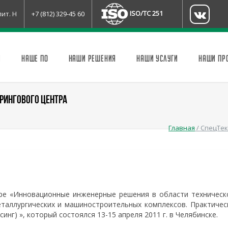
ISO/TC 251
лит. Н
+7 (812) 329-45 60
И
НАШЕ ПО
НАШИ РЕШЕНИЯ
НАШИ УСЛУГИ
НАШИ ПР
РИНГОВОГО ЦЕНТРА
Главная
/
СпецТек
ре «Инновационные инженерные решения в области техническ
еталлургических и машиностроительных комплексов. Практичес
инг) », который состоялся 13-15 апреля 2011 г. в Челябинске.