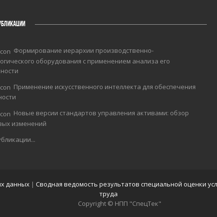
УБЛИКАЦИИ
Формирование иерархии производственно-
огического оборудования с применением анализа его
чности
Применение искусственного интеллекта для обеспечения
ности
Новые версии стандартов управления активами: обзор
вых изменений
бликации...
ых данных
|
Сводная ведомость результатов специальной оценки ус
труда
Copyright © НПП "СпецТек"