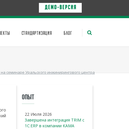
Д Е М О - в е р с и я
ОЕКТЫ
СТАНДАРТИЗАЦИЯ
БЛОГ
 на семинаре Уральского инжинирингового центра
ОПЫТ
ого
22 Июля 2026
кий
Завершена интеграция TRIM с
1С:ERP в компании КАМА