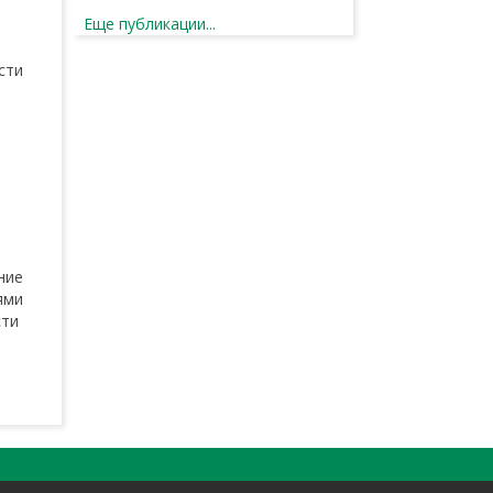
Еще публикации...
сти
ние
ями
сти