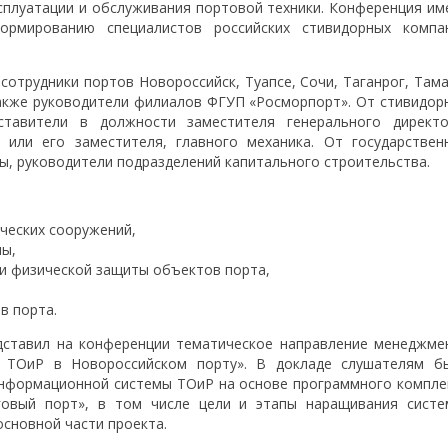
ксплуатации и обслуживания портовой техники. Конференция им
ормированию специалистов российских стивидорных компа
отрудники портов Новороссийск, Туапсе, Сочи, Таганрог, Тама
 также руководители филиалов ФГУП «Росморпорт». От стивидор
ставители в должности заместителя генерального директо
 или его заместителя, главного механика. От государствен
ы, руководители подразделений капитального строительства.
ических сооружений,
лы,
и физической защиты объектов порта,
в порта.
дставил на конференции тематическое направление менеджме
ы ТОиР в Новороссийском порту». В докладе слушателям б
информационной системы ТОиР на основе программного компле
овый порт», в том числе цели и этапы наращивания систе
основной части проекта.