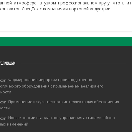
нной атмосфере, в узком профессиональном кругу, что в ит
онтактов СпецТек с компаниями портовой индустрии.
УБЛИКАЦИИ
Формирование иерархии производственно-
огического оборудования с применением анализа его
чности
Применение искусственного интеллекта для обеспечения
ности
Новые версии стандартов управления активами: обзор
вых изменений