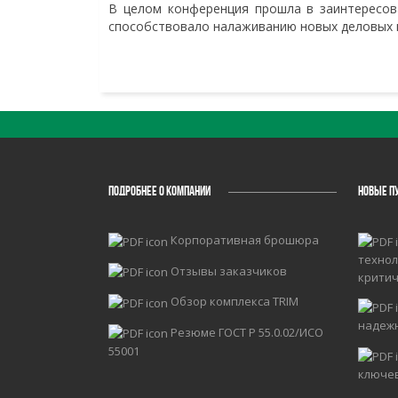
В целом конференция прошла в заинтересова
способствовало налаживанию новых деловых к
ПОДРОБНЕЕ О КОМПАНИИ
НОВЫЕ П
Корпоративная брошюра
технол
Отзывы заказчиков
крити
Обзор комплекса TRIM
надеж
Резюме ГОСТ Р 55.0.02/ИСО
55001
ключе