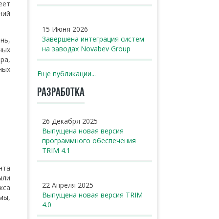
еет
ний
15 Июня 2026
Завершена интеграция систем
нь,
на заводах Novabev Group
ных
ра,
ных
Еще публикации...
РАЗРАБОТКА
26 Декабря 2025
Выпущена новая версия
программного обеспечения
TRIM 4.1
нта
ыли
22 Апреля 2025
кса
Выпущена новая версия TRIM
мы,
4.0