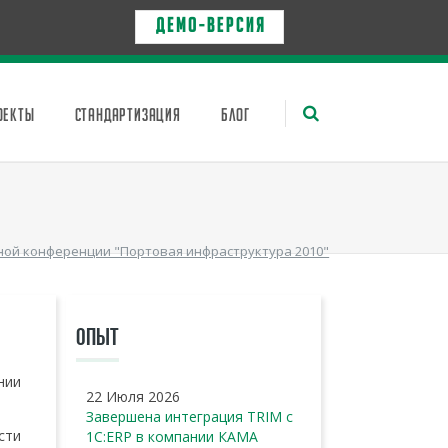
Д Е М О - в е р с и я
ОЕКТЫ
СТАНДАРТИЗАЦИЯ
БЛОГ
ной конференции "Портовая инфраструктура 2010"
ОПЫТ
нии
22 Июля 2026
Завершена интеграция TRIM с
сти
1С:ERP в компании КАМА