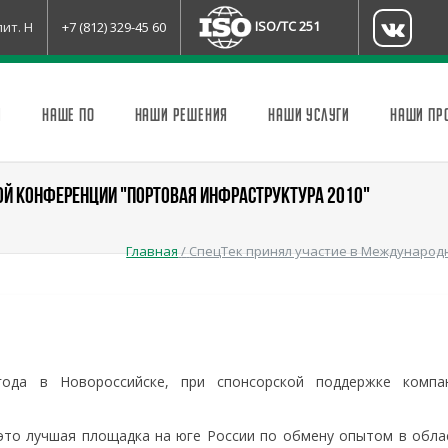
ISO/TC 251
лит. Н
+7 (812) 329-45 60
И
НАШЕ ПО
НАШИ РЕШЕНИЯ
НАШИ УСЛУГИ
НАШИ ПР
ОЙ КОНФЕРЕНЦИИ "ПОРТОВАЯ ИНФРАСТРУКТУРА 2010"
Главная
/
СпецТек принял участие в Международ
ода в Новороссийске, при спонсорской поддержке компа
то лучшая площадка на юге России по обмену опытом в обла