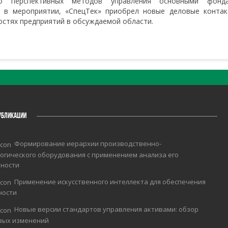
о перспективных методов управления основными фонд
ю в мероприятии, «СпецТек» приобрел новые деловые контак
остях предприятий в обсуждаемой области.
УБЛИКАЦИИ
Формирование иерархии производственно-
огического оборудования с применением анализа его
чности
Применение искусственного интеллекта для обеспечения
ности
Новые версии стандартов управления активами: обзор
вых изменений