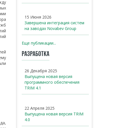
жду
вых
ами
15 Июня 2026
ора
Завершена интеграция систем
ужб
на заводах Novabev Group
тий
тий
Еще публикации...
лей
РАЗРАБОТКА
ему
ыли
26 Декабря 2025
Выпущена новая версия
программного обеспечения
TRIM 4.1
е
22 Апреля 2025
Выпущена новая версия TRIM
4.0
да,