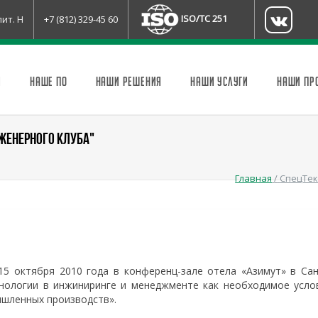
ISO/TC 251
лит. Н
+7 (812) 329-45 60
И
НАШЕ ПО
НАШИ РЕШЕНИЯ
НАШИ УСЛУГИ
НАШИ ПР
НЖЕНЕРНОГО КЛУБА"
Главная
/
СпецТек
15 октября 2010 года в конференц-зале отела «Азимут» в Сан
нологии в инжиниринге и менеджменте как необходимое усло
шленных производств».