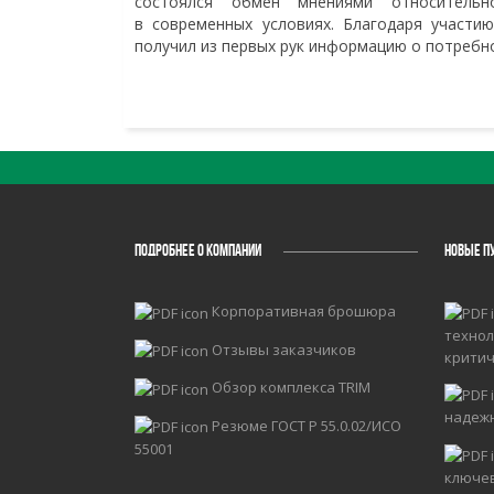
состоялся обмен мнениями относительн
в современных условиях. Благодаря участи
получил из первых рук информацию о потребн
ПОДРОБНЕЕ О КОМПАНИИ
НОВЫЕ П
Корпоративная брошюра
технол
Отзывы заказчиков
крити
Обзор комплекса TRIM
надеж
Резюме ГОСТ Р 55.0.02/ИСО
55001
ключе