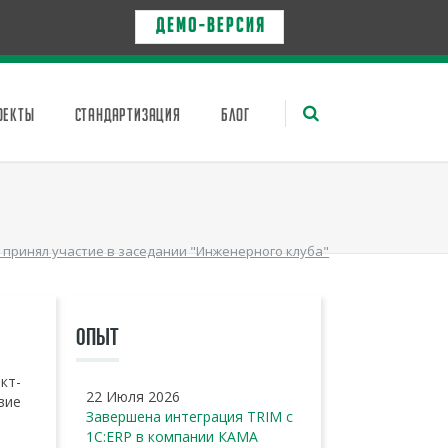
Д Е М О - в е р с и я
ОЕКТЫ
СТАНДАРТИЗАЦИЯ
БЛОГ
 принял участие в заседании "Инженерного клуба"
ОПЫТ
кт-
22 Июля 2026
вие
Завершена интеграция TRIM с
1С:ERP в компании КАМА