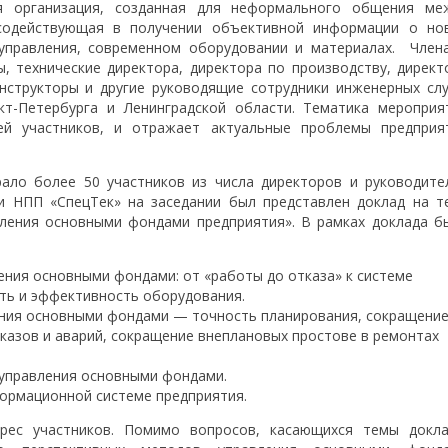
 организация, созданная для неформального общения ме
 содействующая в получении объективной информации о но
 управления, современном оборудовании и материалах. Член
, технические директора, директора по производству, директ
онструкторы и другие руководящие сотрудники инженерных сл
т-Петербурга и Ленинградской области. Тематика мероприя
ей участников, и отражает актуальные проблемы предприя
ало более 50 участников из числа директоров и руководите
и НПП «СпецТек» на заседании был представлен доклад на т
ления основными фондами предприятия». В рамках доклада б
ния основными фондами: от «работы до отказа» к системе
ть и эффективность оборудования.
ения основными фондами — точность планирования, сокращени
тказов и аварий, сокращение внеплановых простове в ремонтах
управления основными фондами.
ормационной системе предприятия.
рес участников. Помимо вопросов, касающихся темы докла