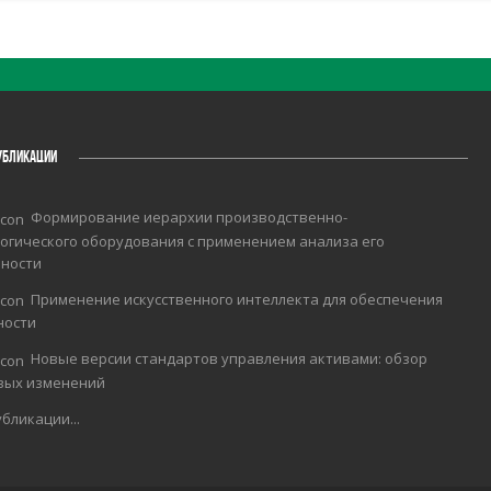
УБЛИКАЦИИ
Формирование иерархии производственно-
огического оборудования с применением анализа его
чности
Применение искусственного интеллекта для обеспечения
ности
Новые версии стандартов управления активами: обзор
вых изменений
бликации...