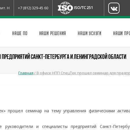
ISO/TC 251
лит. Н
+7 (812) 329-45 60
И
НАШЕ ПО
НАШИ РЕШЕНИЯ
НАШИ УСЛУГИ
НАШИ ПР
Я ПРЕДПРИЯТИЙ САНКТ-ПЕТЕРБУРГА И ЛЕНИНГРАДСКОЙ ОБЛАСТИ
Главная
/
В офисе НПП СпецТек прошел семинар для предп
ек» прошел семинар на тему управления физическими актив
е руководители и специалисты предприятий Санкт-Петербу