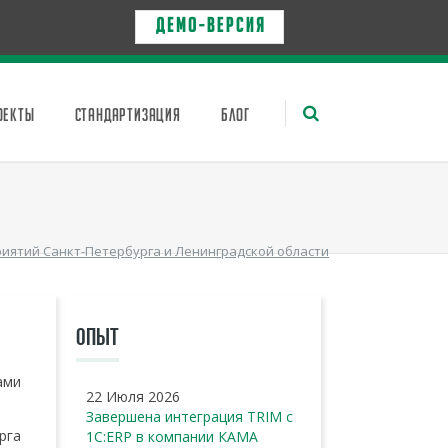
Д Е М О - в е р с и я
ОЕКТЫ
СТАНДАРТИЗАЦИЯ
БЛОГ
риятий Санкт-Петербурга и Ленинградской области
ОПЫТ
ами
22 Июля 2026
Завершена интеграция TRIM с
рга
1С:ERP в компании КАМА