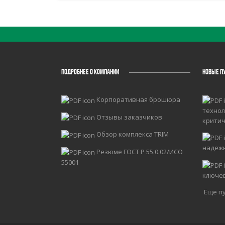
ПОДРОБНЕЕ О КОМПАНИИ
НОВЫЕ П
Корпоративная брошюра
технол
Отзывы заказчиков
крити
Обзор комплекса TRIM
надеж
Резюме ГОСТ Р 55.0.02/ИСО
55001
ключе
Еще пу