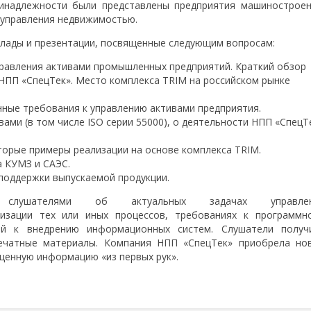
ринадлежности были представлены предприятия машиностроен
, управления недвижимостью.
клады и презентации, посвященные следующим вопросам:
правления активами промышленных предприятий. Краткий обзор
 НПП «СпецТек». Место комплекса TRIM на российском рынке
ные требования к управлению активами предприятия.
вами (в том числе ISO серии 55000), о деятельности НПП «СпецТ
торые примеры реализации на основе комплекса TRIM.
а КУМЗ и САЭС.
поддержки выпускаемой продукции.
лушателями об актуальных задачах управлен
тизации тех или иных процессов, требованиях к программн
ий к внедрению информационных систем. Слушатели получ
ечатные материалы. Компания НПП «СпецТек» приобрела но
ценную информацию «из первых рук».