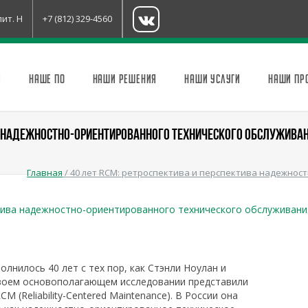
лит. Н
+7 (812) 329-4560
И
НАШЕ ПО
НАШИ РЕШЕНИЯ
НАШИ УСЛУГИ
НАШИ ПР
ВА НАДЕЖНОСТНО-ОРИЕНТИРОВАННОГО ТЕХНИЧЕСКОГО ОБСЛУЖИВА
Главная
/
40 лет RCM: ретроспектива и перспектива надежнос
ктива надежностно-ориентированного технического обслуживани
полнилось 40 лет с тех пор, как Стэнли Ноулан и
своем основополагающем исследовании представили
 (Reliability-Centered Maintenance). В России она