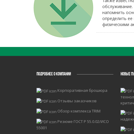
также известн
обслуживание.
напомнить осн
определить ее
физическими а
ПОДРОБНЕЕ О КОМПАНИИ
НОВЫЕ П
Корпоративная брошюра
технол
Отзывы заказчиков
крити
Обзор комплекса TRIM
надеж
Резюме ГОСТ Р 55.0.02/ИСО
55001