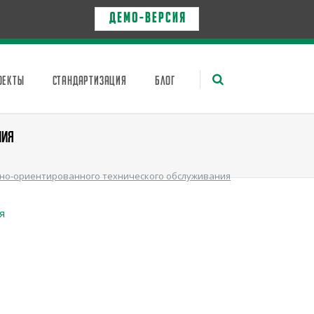
Д Е М О - в е р с и я
ОЕКТЫ
СТАНДАРТИЗАЦИЯ
БЛОГ
НИЯ
тно-ориентированного технического обслуживания
я