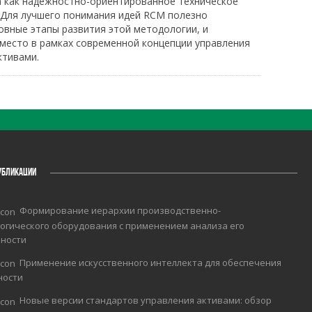
а как надежностно-ориентированное техническое
 Для лучшего понимания идей RCM полезно
овные этапы развития этой методологии, и
 место в рамках современной концепции управления
ктивами.
УБЛИКАЦИИ
Формирование иерархии производственно-
огического оборудования с применением анализа его
чности
Применение искусственного интеллекта для обеспечения
ности
Новые версии стандартов управления активами: обзор