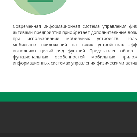
Современная информационная система управления физ
активами предприятия приобретает дополнительные во
при использовании мобильных устройств. Польз
мобильных приложений на таких устройствах эфф
выполняют целый ряд функций. Представлен обзор 
функциональных особенностей мобильных прило
информационных системах управления физическими актив