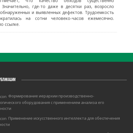
отмечает, что качество обходов существенно
. Значительно, где-то даже в десятки раз, возросло
 обнаруженных и выявленных дефектов. Трудоемкость
кратилась на сотни человеко-часов ежемесячно.
о ссылке.
УБЛИКАЦИИ
Формирование иерархии производственно-
огического оборудования с применением анализа его
чности
Применение искусственного интеллекта для обеспечения
ности