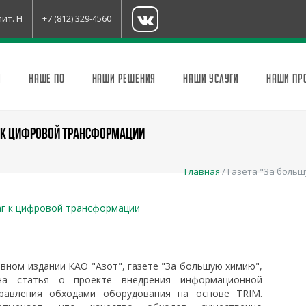
лит. Н
+7 (812) 329-4560
И
НАШЕ ПО
НАШИ РЕШЕНИЯ
НАШИ УСЛУГИ
НАШИ ПР
 К ЦИФРОВОЙ ТРАНСФОРМАЦИИ
Главная
/
Газета "За боль
аг к цифровой трансформации
вном издании КАО "Азот", газете "За большую химию",
ана статья о проекте внедрения информационной
равления обходами оборудования на основе TRIM.