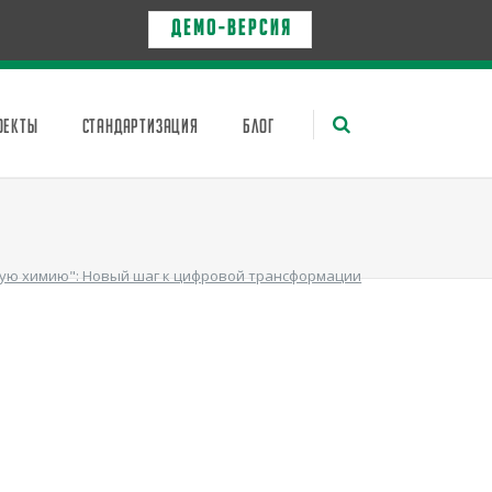
Д Е М О - в е р с и я
ОЕКТЫ
СТАНДАРТИЗАЦИЯ
БЛОГ
шую химию": Новый шаг к цифровой трансформации