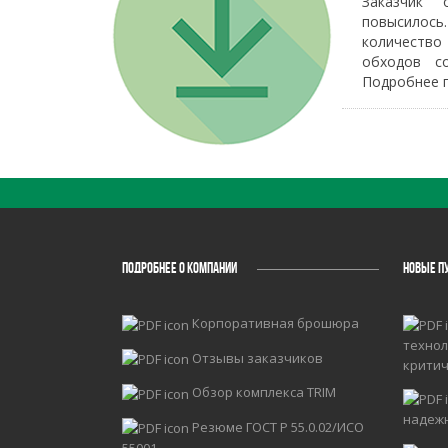
Заказчик 
повысилось
количество
обходов со
Подробнее п
ПОДРОБНЕЕ О КОМПАНИИ
НОВЫЕ П
Корпоративная брошюра
технол
Отзывы заказчиков
крити
Обзор комплекса TRIM
надеж
Резюме ГОСТ Р 55.0.02/ИСО