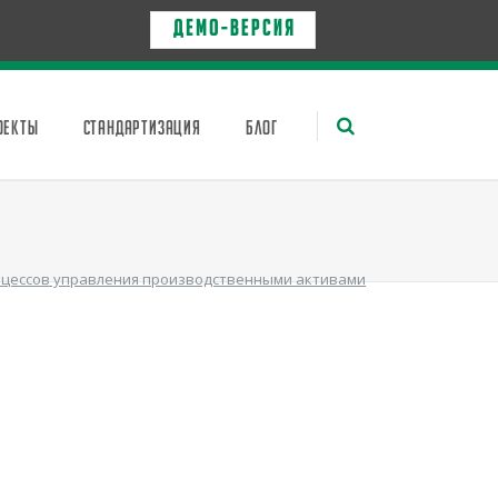
Д Е М О - в е р с и я
ОЕКТЫ
СТАНДАРТИЗАЦИЯ
БЛОГ
оцессов управления производственными активами