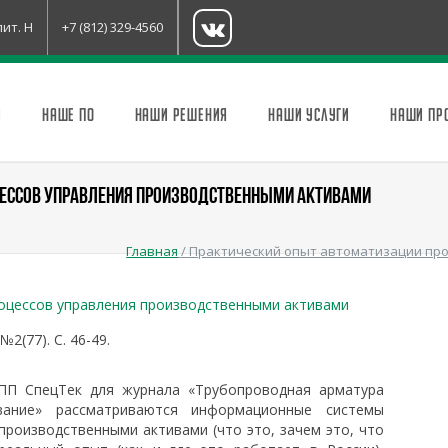
лит. Н
+7 (812) 329-4560
И
НАШЕ ПО
НАШИ РЕШЕНИЯ
НАШИ УСЛУГИ
НАШИ ПР
ЦЕССОВ УПРАВЛЕНИЯ ПРОИЗВОДСТВЕННЫМИ АКТИВАМИ
Главная
/
Практический опыт автоматизации пр
оцессов управления производственными активами
2(77). С. 46-49.
ПП СпецТек для журнала «Трубопроводная арматура
вание» рассматриваются информационные системы
производственными активами (что это, зачем это, что