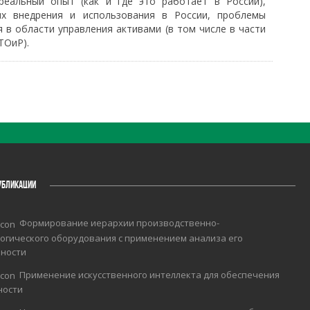
 реальный опыт (как и где это работает в России),
х внедрения и использования в России, проблемы
 в области управления активами (в том числе в части
ТОиР).
УБЛИКАЦИИ
Формирование иерархии производственно-
огического оборудования с применением анализа его
чности
Применение искусственного интеллекта для обеспечения
ности