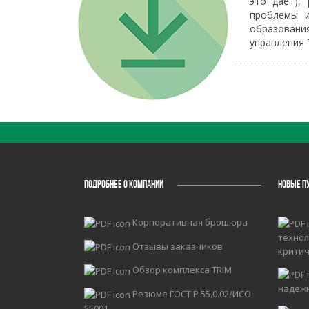
это дает),
проблемы и
образования
управления 
ПОДРОБНЕЕ О КОМПАНИИ
НОВЫЕ П
Корпоративная брошюра
технол
Отзывы заказчиков
крити
Обзор комплекса TRIM
надеж
Резюме ГОСТ Р 55.0.02/ИСО
55001