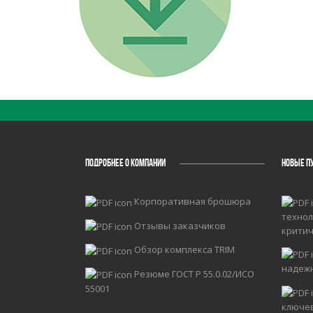
ПОДРОБНЕЕ О КОМПАНИИ
НОВЫЕ П
Корпоративная брошюра
технол
Отзывы заказчиков
крити
Обзор комплекса TRIM
надеж
Резюме ГОСТ Р 55.0.02/ИСО
55001
ключе