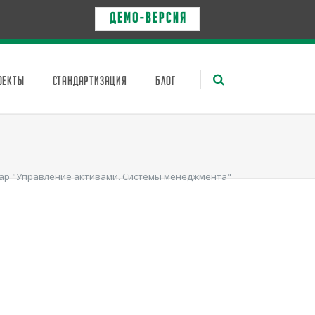
Д Е М О - в е р с и я
ОЕКТЫ
СТАНДАРТИЗАЦИЯ
БЛОГ
ар "Управление активами. Системы менеджмента"