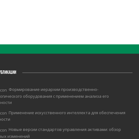
УБЛИКАЦИИ
Формирование иерархии производственно-
огического оборудования с применением анализа его
чности
Применение искусственного интеллекта для обеспечения
ности
Новые версии стандартов управления активами: обзор
вых изменений