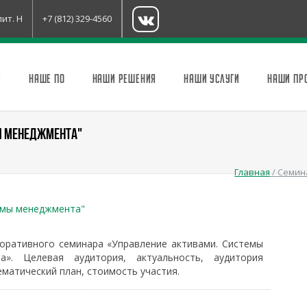
лит. Н
+7 (812) 329-4560
И
НАШЕ ПО
НАШИ РЕШЕНИЯ
НАШИ УСЛУГИ
НАШИ ПР
МЫ МЕНЕДЖМЕНТА"
Главная
/
Семин
емы менеджмента"
поративного семинара «Управление активами. Системы
а». Целевая аудитория, актуальность, аудитория
ематический план, стоимость участия.