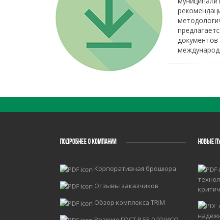
муниципали
рекомендац
методолог
предлагаетс
документов
международн
ПОДРОБНЕЕ О КОМПАНИИ
НОВЫЕ П
Корпоративная брошюра
технол
Отзывы заказчиков
крити
Обзор комплекса TRIM
надеж
Резюме ГОСТ Р 55.0.02/ИСО