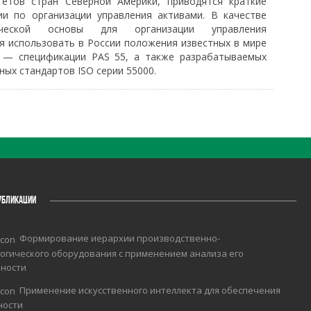
тетов стран Северной Америки, приводятся краткие
ии по организации управления активами. В качестве
ической основы для организации управления
я использовать в России положения известных в мире
 — спецификации PAS 55, а также разрабатываемых
ых стандартов ISO серии 55000.
УБЛИКАЦИИ
Формирование иерархии производственно-
огического оборудования с применением анализа его
чности
Применение искусственного интеллекта для обеспечения
ности