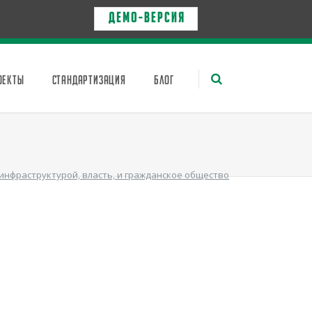
Д Е М О - в е р с и я
ОЕКТЫ
СТАНДАРТИЗАЦИЯ
БЛОГ
инфраструктурой, власть, и гражданское общество