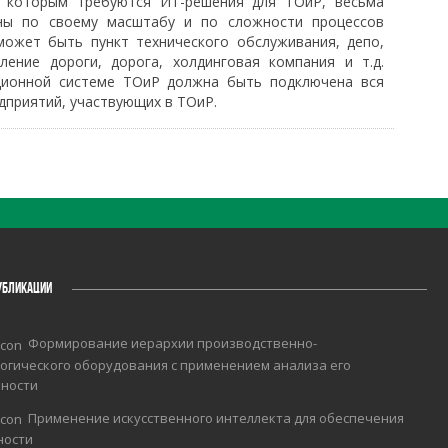
, которым требуются ИТ-решения для ТОиР, весьма
ны по своему масштабу и по сложности процессов
может быть пункт технического обслуживания, депо,
еление дороги, дорога, холдинговая компания и т.д.
ионной системе ТОиР должна быть подключена вся
дприятий, участвующих в ТОиР.
УБЛИКАЦИИ
Формирование иерархии производственно-
огического оборудования с применением анализа его
чности
Применение искусственного интеллекта для обеспечения
ности