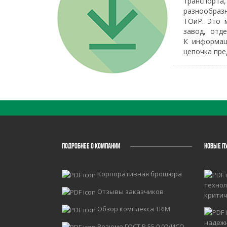
транспорта
разнообраз
ТОиР. Это 
завод, отд
К информац
цепочка пре
ПОДРОБНЕЕ О КОМПАНИИ
НОВЫЕ П
Корпоративная брошюра
технол
Отзывы заказчиков
крити
Обзор комплекса TRIM
надеж
Резюме ГОСТ Р 55.0.02/ИСО