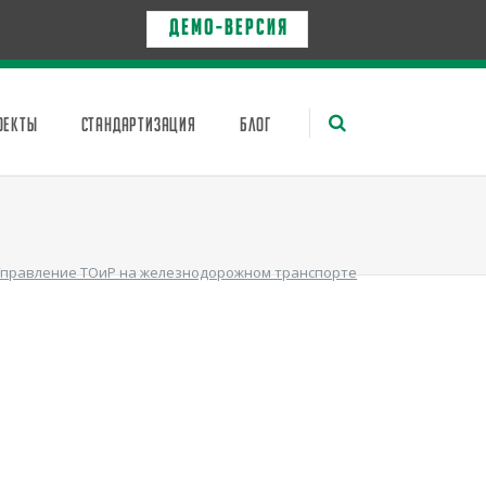
Д Е М О - в е р с и я
ОЕКТЫ
СТАНДАРТИЗАЦИЯ
БЛОГ
правление ТОиР на железнодорожном транспорте