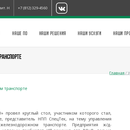
лит. Н
+7 (812) 329-4560
И
НАШЕ ПО
НАШИ РЕШЕНИЯ
НАШИ УСЛУГИ
НАШИ ПР
РАНСПОРТЕ
Главная
/
У
м транспорте
O» провел круглый стол, участником которого стал,
е, представитель НПП СпецТек, на тему управления
елезнодорожном транспорте. Предприятия ж/д-