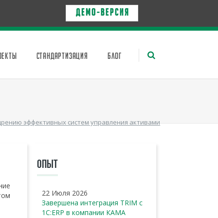
Д Е М О - в е р с и я
ОЕКТЫ
СТАНДАРТИЗАЦИЯ
БЛОГ
дрению эффективных систем управления активами
ОПЫТ
ние
22 Июля 2026
том
Завершена интеграция TRIM с
1С:ERP в компании КАМА