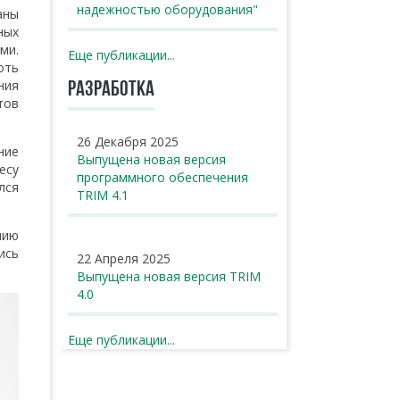
надежностью оборудования"
аны
ных
ми.
Еще публикации...
оть
ния
РАЗРАБОТКА
тов
26 Декабря 2025
ние
Выпущена новая версия
есу
программного обеспечения
лся
TRIM 4.1
нию
ись
22 Апреля 2025
Выпущена новая версия TRIM
4.0
Еще публикации...