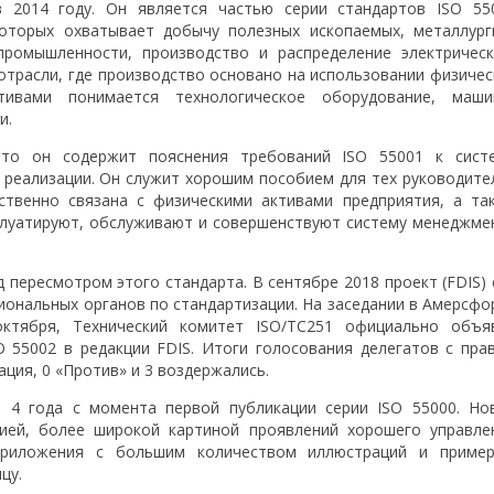
 2014 году. Он является частью серии стандартов ISO 55
которых охватывает добычу полезных ископаемых, металлург
ромышленности, производство и распределение электрическ
 отрасли, где производство основано на использовании физичес
ивами понимается технологическое оборудование, маши
и.
что он содержит пояснения требований ISO 55001 к сист
 реализации. Он служит хорошим пособием для тех руководите
ственно связана с физическими активами предприятия, а та
сплуатируют, обслуживают и совершенствуют систему менеджме
д пересмотром этого стандарта. В сентябре 2018 проект (FDIS) 
ональных органов по стандартизации. На заседании в Амерсфо
октября, Технический комитет ISO/TC251 официально объя
O 55002 в редакции FDIS. Итоги голосования делегатов с пра
ация, 0 «Против» и 3 воздержались.
 4 года с момента первой публикации серии ISO 55000. Но
ией, более широкой картиной проявлений хорошего управле
приложения с большим количеством иллюстраций и пример
цу.