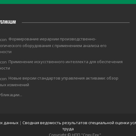
УБЛИКАЦИИ
Формирование иерархии производственно-
огического оборудования с применением анализа его
чности
Применение искусственного интеллекта для обеспечения
ности
Новые версии стандартов управления активами: обзор
вых изменений
бликации...
ых данных
|
Сводная ведомость результатов специальной оценки ус
труда
Copyright © НПП "СпецТек"