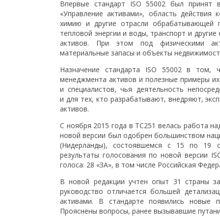
Впервые стандарт ISO 55002 был принят в
«Управление активами», область действия 
химию и другие отрасли обрабатывающей п
тепловой энергии и воды, транспорт и другие
активов. При этом под физическими акт
материальные запасы и объекты недвижимост
Назначение стандарта ISO 55002 в том, 
менеджмента активов и полезные примеры их
и специалистов, чья деятельность непосред
и для тех, кто разрабатывают, внедряют, эк
активов.
С ноября 2015 года в TC251 велась работа на
новой версии был одобрен большинством наци
(Нидерланды), состоявшемся с 15 по 19 
результаты голосования по новой версии IS
голоса: 28 «ЗА», в том числе Российская Федер
В новой редакции учтен опыт 31 страны за
руководство отличается большей детализац
активами. В стандарте появились новые 
Прояснены вопросы, ранее вызывавшие путани