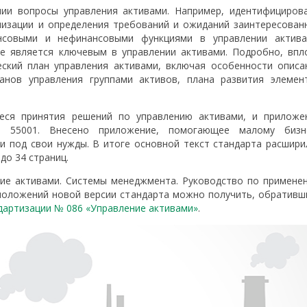
ии вопросы управления активами. Например, идентифициров
анизации и определения требований и ожиданий заинтересован
нсовыми и нефинансовыми функциями в управлении актива
рое является ключевым в управлении активами. Подробно, впл
еский план управления активами, включая особенности описа
анов управления группами активов, плана развития элемен
еся принятия решений по управлению активами, и приложе
O 55001. Внесено приложение, помогающее малому бизн
и под свои нужды. В итоге основной текст стандарта расшири
до 34 страниц.
ние активами. Системы менеджмента. Руководство по примене
 положений новой версии стандарта можно получить, обративш
дартизации № 086 «Управление активами»
.