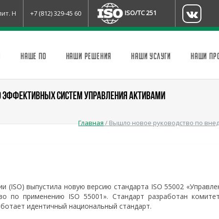
ISO/TC 251
лит. Н
+7 (812) 329-45 60
И
НАШЕ ПО
НАШИ РЕШЕНИЯ
НАШИ УСЛУГИ
НАШИ ПР
Ю ЭФФЕКТИВНЫХ СИСТЕМ УПРАВЛЕНИЯ АКТИВАМИ
Главная
/
Вышло новое руководство по вне
и (ISO) выпустила новую версию стандарта ISO 55002 «Управле
во по применению ISO 55001». Стандарт разработан комите
аботает идентичный национальный стандарт.