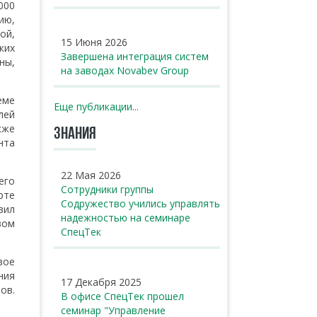
000
ию,
ой,
15 Июня 2026
ких
Завершена интеграция систем
ны,
на заводах Novabev Group
еме
Еще публикации...
лей
кже
ЗНАНИЯ
нта
22 Мая 2026
его
Сотрудники группы
рте
Содружество учились управлять
вил
надежностью на семинаре
вом
СпецТек
вое
ния
17 Декабря 2025
ов.
В офисе СпецТек прошел
семинар "Управление