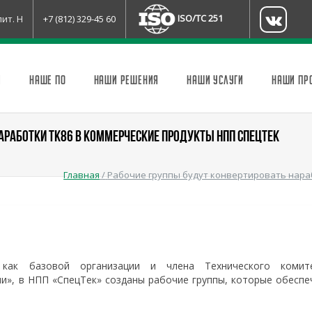
ISO/TC 251
лит. Н
+7 (812) 329-45 60
И
НАШЕ ПО
НАШИ РЕШЕНИЯ
НАШИ УСЛУГИ
НАШИ ПР
АРАБОТКИ ТК86 В КОММЕРЧЕСКИЕ ПРОДУКТЫ НПП СПЕЦТЕК
Главная
/
Рабочие группы будут конвертировать нара
как базовой организации и члена Технического комит
и», в НПП «СпецТек» созданы рабочие группы, которые обеспе