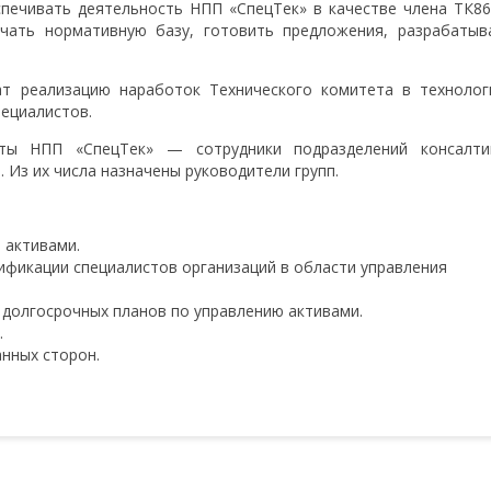
спечивать деятельность НПП «СпецТек» в качестве члена ТК8
чать нормативную базу, готовить предложения, разрабатыв
ат реализацию наработок Технического комитета в технолог
пециалистов.
ты НПП «СпецТек» — сотрудники подразделений консалти
 Из их числа назначены руководители групп.
 активами.
фикации специалистов организаций в области управления
 долгосрочных планов по управлению активами.
.
нных сторон.