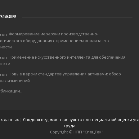
УБЛИКАЦИИ
Формирование иерархии производственно-
огического оборудования с применением анализа его
чности
Применение искусственного интеллекта для обеспечения
ности
Новые версии стандартов управления активами: обзор
вых изменений
бликации...
ых данных
|
Сводная ведомость результатов специальной оценки ус
труда
Copyright © НПП "СпецТек"