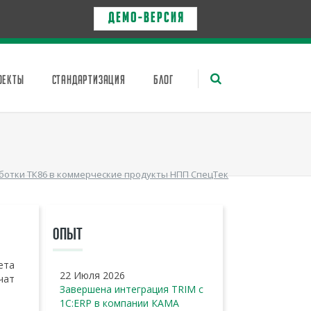
Д Е М О - в е р с и я
ОЕКТЫ
СТАНДАРТИЗАЦИЯ
БЛОГ
ботки ТК86 в коммерческие продукты НПП СпецТек
ОПЫТ
ета
22 Июля 2026
чат
Завершена интеграция TRIM с
1С:ERP в компании КАМА