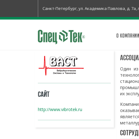
Санкт-Петербург, ул. Академика Павлова, д. 7а, 
О КОМПАНИ
Ассоци
Один из
технолог
стацион
промышл
их экспл
САЙТ
Компани
http://www.vibrotek.ru
оказыва
являетс
металлур
Сотруд