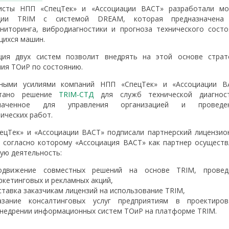
исты НПП «СпецТек» и «Ассоциации ВАСТ» разработали мо
ации TRIM с системой DREAM, которая предназначена
ниторинга, вибродиагностики и прогноза технического состо
ихся машин.
ция двух систем позволит внедрять на этой основе страт
ния ТОиР по состоянию.
ными усилиями компаний НПП «СпецТек» и «Ассоциации В
отано решение
TRIM-СТД
для служб технической диагност
значенное для управления организацией и проведе
ических работ.
ецТек» и «Ассоциации ВАСТ» подписали партнерский лицензио
, согласно которому «Ассоциация ВАСТ» как партнер осуществ
ую деятельность:
одвижение совместных решений на основе TRIM, провед
ркетинговых и рекламных акций,
ставка заказчикам лицензий на использование TRIM,
азание консалтинговых услуг предприятиям в проектиров
внедрении информационных систем ТОиР на платформе TRIM.