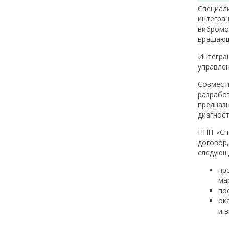
Cпециал
интегр
вибромо
вращающ
Интегра
управле
Совмест
разраб
предна
диагност
НПП «Сп
договор
следующ
пр
ма
по
ок
и 