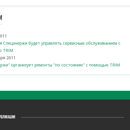
И
2011
я Спецэнержи будет управлять сервисным обслуживанием с
ю TRIM
бря 2011
ержи" организует ремонты "по состоянию" с помощью TRIM
УБЛИКАЦИИ