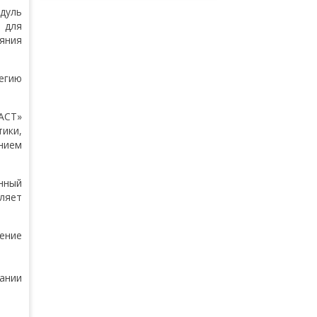
дуль
 для
яния
егию
АСТ»
ики,
нием
нный
ляет
ение
ании