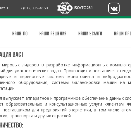
ISO/TC 251
лит. Н
+7 (812) 329-4560
И
НАШЕ ПО
НАШИ РЕШЕНИЯ
НАШИ УСЛУГИ
НАШИ ПР
ация ВАСТ
 мировых лидеров в разработке информационных компьюте
ий для диагностических задач. Производит и поставляет стенд
арные и переносные системы мониторинга и вибродиагнос
енного оборудования, системы балансировки машин на м
уатации.
я выпускает аппаратное и программное обеспечение данных си
ет образовательные и консультационные услуги клиентам. Ф
я поставщиком для предприятий энергетики, в том числе атом
гии, транспорта и других отраслей.
ничество: