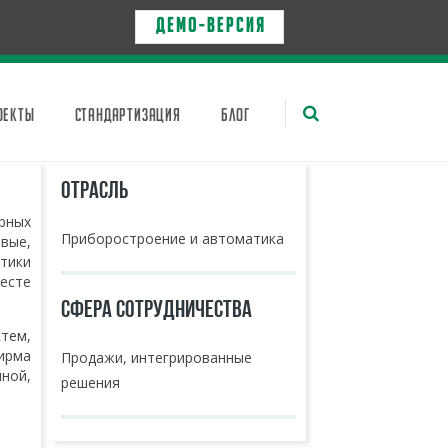
Д Е М О - в е р с и я
ОЕКТЫ
СТАНДАРТИЗАЦИЯ
БЛОГ
ОТРАСЛЬ
рных
Приборостроение и автоматика
овые,
тики
есте
СФЕРА СОТРУДНИЧЕСТВА
стем,
ирма
Продажи, интегрированные
ной,
решения