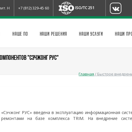
ISO/TC 251
лит. Н
+7 (812) 329-45 60
И
НАШЕ ПО
НАШИ РЕШЕНИЯ
НАШИ УСЛУГИ
НАШИ ПР
КОМПОНЕНТОВ "СЭЧЖОНГ РУС"
Главная
/
Быстрое внедрени
 «Сэчжонг РУС» введена в эксплуатацию информационная сист
 ремонтами на базе комплекса TRIM. На внедрение сист