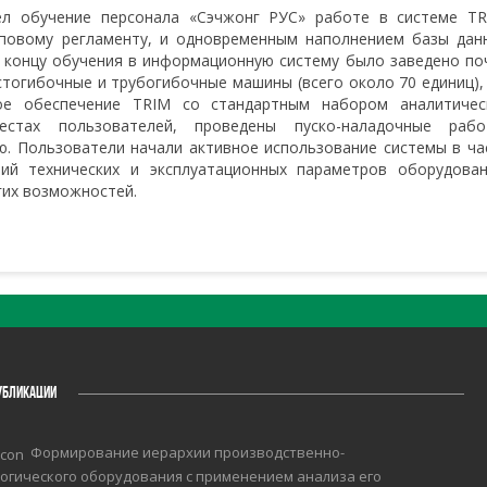
ел обучение персонала «Сэчжонг РУС» работе в системе TR
иповому регламенту, и одновременным наполнением базы дан
 концу обучения в информационную систему было заведено по
тогибочные и трубогибочные машины (всего около 70 единиц),
ое обеспечение TRIM со стандартным набором аналитичес
стах пользователей, проведены пуско-наладочные рабо
ю. Пользователи начали активное использование системы в ча
ий технических и эксплуатационных параметров оборудован
гих возможностей.
УБЛИКАЦИИ
Формирование иерархии производственно-
огического оборудования с применением анализа его