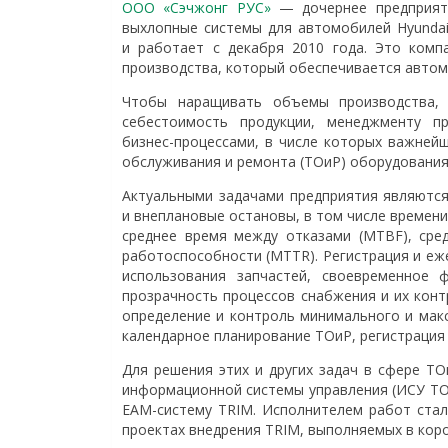
ООО «Сэчжонг РУС»
— дочернее предприятие
выхлопные системы для автомобилей Hyundai
и работает с декабря 2010 года. Это комп
производства, который обеспечивается автом
Чтобы наращивать объемы производства, 
себестоимость продукции, менеджменту п
бизнес-процессами, в числе которых важней
обслуживания и ремонта (ТОиР) оборудования
Актуальными задачами предприятия являются
и внеплановые остановы, в том числе времени
среднее время между отказами (MTBF), сред
работоспособности (MTTR). Регистрация и еж
использования запчастей, своевременное 
прозрачность процессов снабжения и их конт
определение и контроль минимального и мак
календарное планирование ТОиР, регистрация
Для решения этих и других задач в сфере ТО
информационной системы управления (ИСУ ТО
EAM-систему TRIM. Исполнителем работ стал
проектах внедрения TRIM, выполняемых в кор