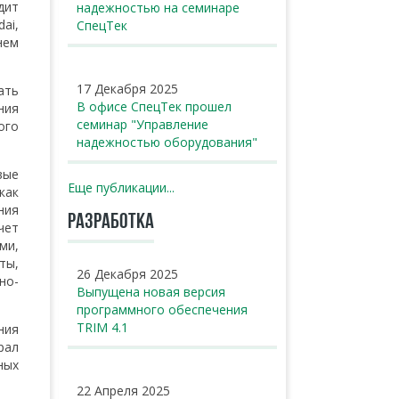
дит
надежностью на семинаре
ai,
СпецТек
нем
17 Декабря 2025
ать
В офисе СпецТек прошел
ния
семинар "Управление
ого
надежностью оборудования"
вые
Еще публикации...
как
ния
РАЗРАБОТКА
чет
ми,
ты,
26 Декабря 2025
но-
Выпущена новая версия
программного обеспечения
TRIM 4.1
ния
рал
ных
22 Апреля 2025