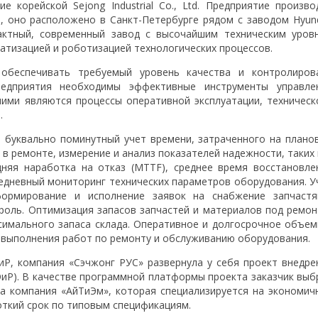
 корейской Sejong Industrial Co., Ltd. Предприятие произво
, оно расположено в Санкт-Петербурге рядом с заводом Hyund
актный, современный завод с высочайшим техническим уров
атизацией и роботизацией технологических процессов.
обеспечивать требуемый уровень качества и контролиров
редприятия необходимы эффективные инструменты управле
шими являются процессы оперативной эксплуатации, техническ
.
 буквально поминутный учет времени, затраченного на плано
 в ремонте, измерение и анализ показателей надежности, таких 
няя наработка на отказ (MTTF), среднее время восстановле
едневный мониторинг технических параметров оборудования. У
формирование и исполнение заявок на снабжение запчастя
роль. Оптимизация запасов запчастей и материалов под ремон
симального запаса склада. Оперативное и долгосрочное объем
 выполнения работ по ремонту и обслуживанию оборудования.
иР, компания «Сэчжонг РУС» развернула у себя проект внедре
иР). В качестве программной платформы проекта заказчик выб
а компания «АйТиЭм», которая специализируется на экономич
откий срок по типовым спецификациям.