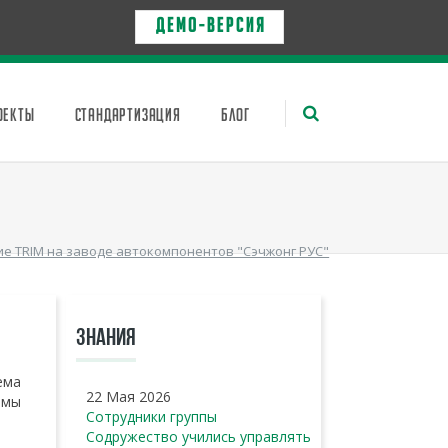
Д Е М О - в е р с и я
ОЕКТЫ
СТАНДАРТИЗАЦИЯ
БЛОГ
е TRIM на заводе автокомпонентов "Сэчжонг РУС"
ЗНАНИЯ
ема
22 Мая 2026
емы
Сотрудники группы
Содружество учились управлять