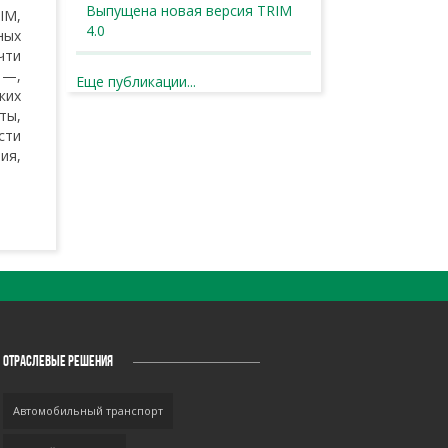
Выпущена новая версия TRIM
IM,
4.0
ных
чти
 —,
Еще публикации...
ких
ты,
сти
ия,
ОТРАСЛЕВЫЕ РЕШЕНИЯ
Автомобильный транспорт