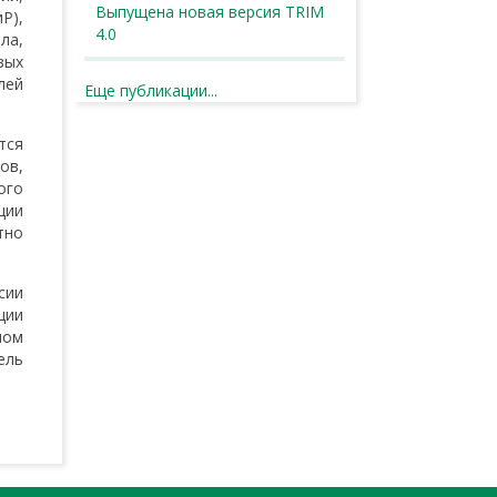
Выпущена новая версия TRIM
Р),
4.0
ла,
вых
лей
Еще публикации...
тся
ов,
ого
ции
тно
сии
ции
мом
ель