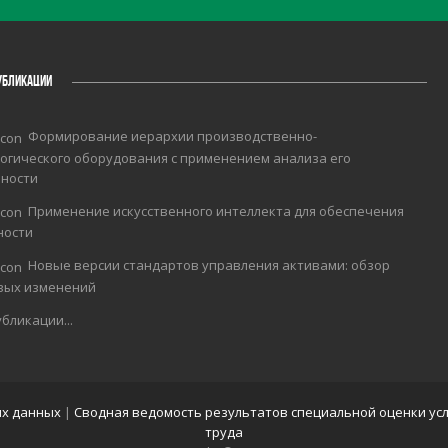
УБЛИКАЦИИ
Формирование иерархии производственно-
огического оборудования с применением анализа его
чности
Применение искусственного интеллекта для обеспечения
ности
Новые версии стандартов управления активами: обзор
вых изменений
бликации...
ых данных
|
Сводная ведомость результатов специальной оценки ус
труда