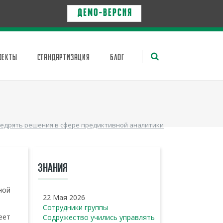
Д Е М О - в е р с и я
ОЕКТЫ
СТАНДАРТИЗАЦИЯ
БЛОГ
недрять решения в сфере предиктивной аналитики
ЗНАНИЯ
ной
22 Мая 2026
Сотрудники группы
еет
Содружество учились управлять