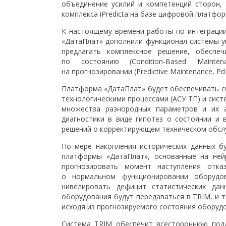
объединение усилий и компетенций сторон,
комплекса iPredicta на базе цифровой платфо
К настоящему времени работы по интеграции
«ДатаПлат» дополнили функционал системы у
предлагать комплексное решение, обеспе
по состоянию (Condition-Based Mainte
на прогнозировании (Predictive Maintenance, Pd
Платформа «ДатаПлат» будет обеспечивать сбо
технологическими процессами (АСУ ТП) и сист
множества разнородных параметров и их а
диагностики в виде гипотез о состоянии и 
решений о корректирующем техническом обсл
По мере накопления исторических данных бу
платформы «ДатаПлат», основанные на нейр
прогнозировать момент наступления отка
о нормальном функционировании оборудо
нивелировать дефицит статистических дан
оборудования будут передаваться в TRIM, и 
исходя из прогнозируемого состояния оборудо
Система TRIM обеспечит всестороннюю подд