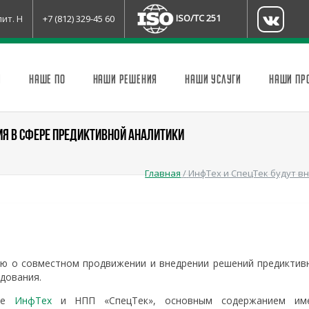
ISO/TC 251
лит. Н
+7 (812) 329-45 60
И
НАШЕ ПО
НАШИ РЕШЕНИЯ
НАШИ УСЛУГИ
НАШИ ПР
ИЯ В СФЕРЕ ПРЕДИКТИВНОЙ АНАЛИТИКИ
Главная
/
ИнфТех и СпецТек будут в
ю о совместном продвижении и внедрении решений предиктив
дования.
ное
ИнфТех
и НПП «СпецТек», основным содержанием им