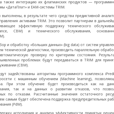
 а также интеграцию их флагманских продуктов — программн
рмы «ДатаПлат» и EAM-системы TRIM.
 выполнены, в результате чего средства предиктивной аналит
правления активами TRIM. Это позволит партнерам в дальней
чивающее эффективную поддержку технического обслужива
nance, CBM) и технического обслуживания, основанн
M).
р и обработку «больших данных» (big data) от систем управле
ем технической диагностики, производить параллельную обрабо
втоматическую проверку по критериям состояния. Результ
выявленных проблемах будут передаваться в TRIM для приня
уживании (CBM).
дут задействованы алгоритмы программного комплекса iPredi
осети с машинным обучением (Machine learning), позволяю
за. При этом обучение будет производиться как на дан
вания, так и на данных о развитии отказов, что позво
ных по отказам. Рассчитанные значения остаточного ресу
тем самым будет обеспечена поддержка предупредительных раб
вания (PdM).
ержку исполнения и анализа эффективности принятых решен