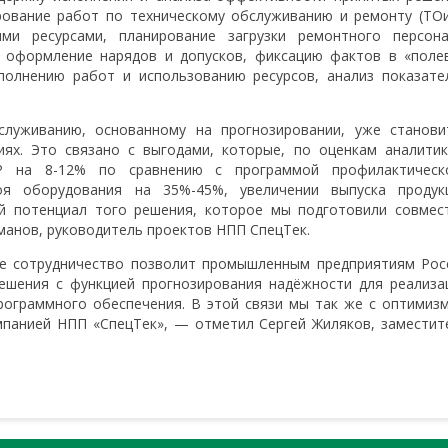
рование работ по техническому обслуживанию и ремонту (ТОи
ими ресурсами, планирование загрузки ремонтного персона
 оформление нарядов и допусков, фиксацию фактов в «поле
полнению работ и использованию ресурсов, анализ показате
служиванию, основанному на прогнозировании, уже станови
ях. Это связано с выгодами, которые, по оценкам аналитик
Р на 8-12% по сравнению с программой профилактическ
оя оборудования на 35%-45%, увеличении выпуска продук
й потенциал того решения, которое мы подготовили совмес
манов, руководитель проектов НПП СпецТек.
е сотрудничество позволит промышленным предприятиям Рос
ешения с функцией прогнозирования надёжности для реализа
ограммного обеспечения. В этой связи мы так же с оптимиз
мпанией НПП «СпецТек», — отметил Сергей Жиляков, заместит