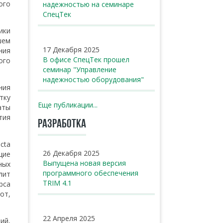
ого
надежностью на семинаре
СпецТек
ики
шем
17 Декабря 2025
ния
В офисе СпецТек прошел
ого
семинар "Управление
надежностью оборудования"
ния
тку
Еще публикации...
аты
тия
РАЗРАБОТКА
cta
26 Декабря 2025
щие
Выпущена новая версия
ных
программного обеспечения
лит
TRIM 4.1
рса
от,
22 Апреля 2025
ий,