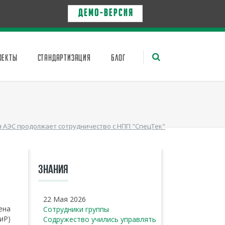
Д Е М О - в е р с и я
ОЕКТЫ
СТАНДАРТИЗАЦИЯ
БЛОГ
я АЭС продолжает сотрудничество с НПП "СпецТек"
ЗНАНИЯ
22 Мая 2026
ена
Сотрудники группы
иР)
Содружество учились управлять