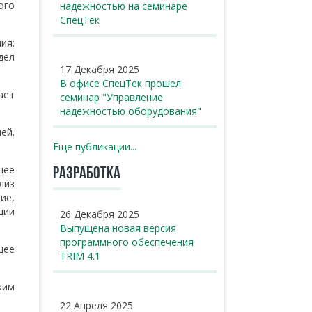
ого
надежностью на семинаре
СпецТек
ия:
дел
17 Декабря 2025
В офисе СпецТек прошел
ает
семинар "Управление
надежностью оборудования"
ей.
Еще публикации...
щее
РАЗРАБОТКА
лиз
ие,
ции
26 Декабря 2025
Выпущена новая версия
программного обеспечения
щее
TRIM 4.1
ким
22 Апреля 2025