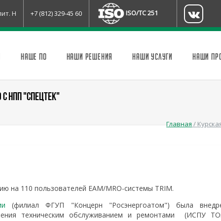
ISO/TC 251
лит. Н
+7 (812) 329-45 60
И
НАШЕ ПО
НАШИ РЕШЕНИЯ
НАШИ УСЛУГИ
НАШИ ПР
С НПП "СПЕЦТЕК"
Главная
/
Курска
зию на 110 пользователей EAM/MRO-системы TRIM.
ии
(филиал ФГУП "Концерн "Росэнергоатом") была внедр
ления техническим обслуживанием и ремонтами (ИСПУ ТО