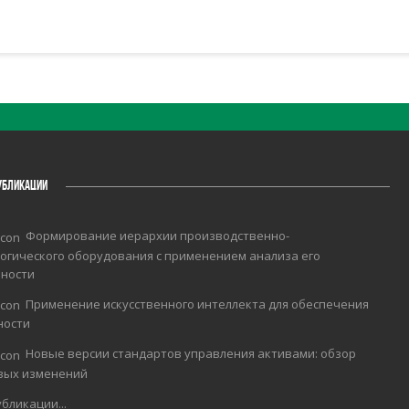
УБЛИКАЦИИ
Формирование иерархии производственно-
огического оборудования с применением анализа его
чности
Применение искусственного интеллекта для обеспечения
ности
Новые версии стандартов управления активами: обзор
вых изменений
бликации...