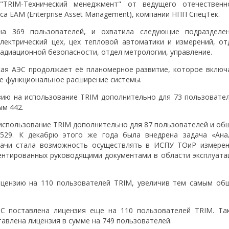
 "TRIM-Технический менеджмент" от ведущего отечественн
а EAM (Enterprise Asset Management), компании НПП СпецТек.
на 369 пользователей, и охватила следующие подразделен
электрический цех, цех тепловой автоматики и измерений, от
адиационной безопасности, отдел метрологии, управление.
кая АЭС продолжает её планомерное развитие, которое включ
же функциональное расширение системы.
зию на использование TRIM дополнительно для 73 пользовател
м 442.
 использование TRIM дополнительно для 87 пользователей и об
 529. К декабрю этого же года была внедрена задача «Ана
дачи стала возможность осуществлять в ИСПУ ТОиР измерен
ментированных руководящими документами в области эксплуата
ицензию на 110 пользователей TRIM, увеличив тем самым об
ЭС поставлена лицензия еще на 110 пользователей TRIM. Та
авлена лицензия в сумме на 749 пользователей.