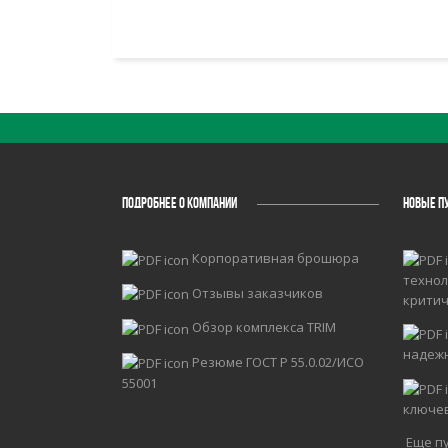
ПОДРОБНЕЕ О КОМПАНИИ
НОВЫЕ П
Корпоративная брошюра
технол
Отзывы заказчиков
крити
Обзор комплекса TRIM
надеж
Резюме ГОСТ Р 55.0.02/ИСО
55001
ключе
Еще пу