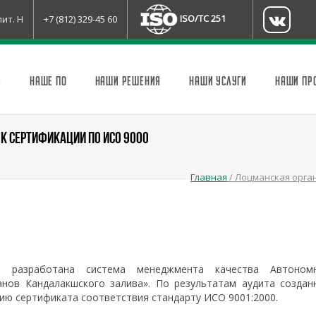
ISO/TC 251
лит. Н
+7 (812) 329-45 60
И
НАШЕ ПО
НАШИ РЕШЕНИЯ
НАШИ УСЛУГИ
НАШИ ПР
К СЕРТИФИКАЦИИ ПО ИСО 9000
Главная
/
Лоцманская орган
 разработана система менеджмента качества Автоном
нов Кандалакшского залива». По результатам аудита создан
ию сертификата соответствия стандарту ИСО 9001:2000.