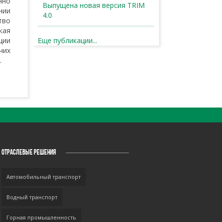
нно
Выпущена новая версия TRIM
нии
4.0
тво
кая
ции
Еще публикации...
чих
.
ОТРАСЛЕВЫЕ РЕШЕНИЯ
Автомобильный транспорт
Водный транспорт
Горная промышленность