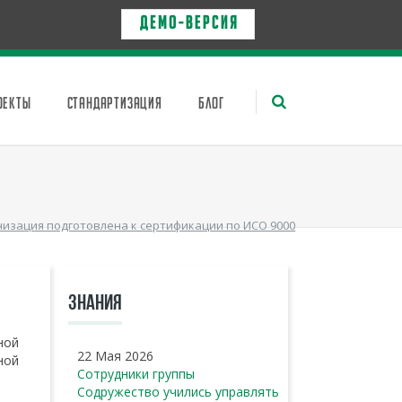
Д Е М О - в е р с и я
ОЕКТЫ
СТАНДАРТИЗАЦИЯ
БЛОГ
изация подготовлена к сертификации по ИСО 9000
ЗНАНИЯ
ной
22 Мая 2026
ной
Сотрудники группы
Содружество учились управлять