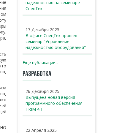
ние
надежностью на семинаре
ния
СпецТек
лом
рту
еры
17 Декабря 2025
пу.
В офисе СпецТек прошел
ра,
семинар "Управление
надежностью оборудования"
сть
кую
Еще публикации...
что
ва,
РАЗРАБОТКА
иза
26 Декабря 2025
ва,
Выпущена новая версия
хся
программного обеспечения
ией
TRIM 4.1
щей
АНО
22 Апреля 2025