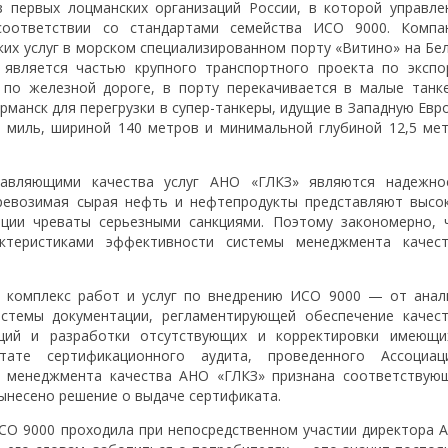
 первых лоцманских организаций России, в которой управле
соответствии со стандартами семейства ИСО 9000. Компа
ких услуг в морском специализированном порту «Витино» на Бе
 является частью крупного транспортного проекта по экспо
по железной дороге, в порту перекачивается в малые танк
рманск для перегрузки в супер-танкеры, идущие в Западную Евро
 миль, шириной 140 метров и минимальной глубиной 12,5 мет
тавляющими качества услуг АНО «ГЛКЗ» являются надежно
еревозимая сырая нефть и нефтепродукты представляют высо
ации чреваты серьезными санкциями. Поэтому закономерно, 
теристиками эффективности системы менеджмента качест
 комплекс работ и услуг по внедрению ИСО 9000 — от анал
истемы документации, регламентирующей обеспечение качест
ций и разработки отсутствующих и корректировки имеющи
тате сертификационного аудита, проведенного Ассоциац
ма менеджмента качества АНО «ГЛКЗ» признана соответствую
ынесено решение о выдаче сертификата.
ИСО 9000 проходила при непосредственном участии директора 