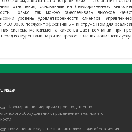
 его словам, заботиться о потребителях — это значит постоя
 ними отношения, основанные на безукоризненном выполне
ытости. Только так можно обеспечивать высокое качес
ысокий уровень удовлетворенности клиентов. Управленчес
ов ИСО 9000, послужит эффективным инструментом для реализа
нная система менеджмента качества дает компании, при про
перед конкурентами на рынке предоставления лоцманских услуг
УБЛИКАЦИИ
Формирование иерархии производственно-
огического оборудования с применением анализа его
чности
Применение искусственного интеллекта для обеспечения