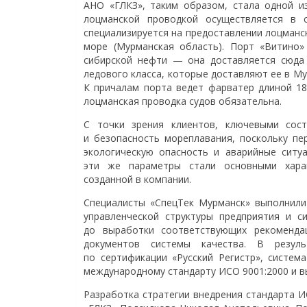
АНО «ГЛКЗ», таким образом, стала одной из
лоцманской проводкой осуществляется в 
специализируется на предоставлении лоцманс
море (Мурманская область). Порт «Витино»
сибирской нефти — она доставляется сюда 
ледового класса, которые доставляют ее в Му
К причалам порта ведет фарватер длиной 18
лоцманская проводка судов обязательна.
С точки зрения клиентов, ключевыми сос
и безопасность мореплавания, поскольку п
экологическую опасность и аварийные ситу
эти же параметры стали основными харак
созданной в компании.
Специалисты «СпецТек Мурманск» выполнили
управленческой структуры предприятия и с
до выработки соответствующих рекоменда
документов системы качества. В резуль
по сертификации «Русский Регистр», систе
международному стандарту ИСО 9001:2000 и в
Разработка стратегии внедрения стандарта 