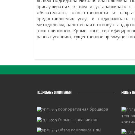
«ГЛКЗ» Подсидкова Николая Анатольевича. По
прислушиваться к ним и устанавливать с
обязательств, ответственности и откр
предоставляемых услуг и поддерживать в
методология, заложенная в основу стандарт
этих принципов. Кроме того, сертифицирова
равных условиях, существенное преимущество 
ПОДРОБНЕЕ О КОМПАНИИ
НОВЫЕ П
Корпоративная брошюра
технол
Отзывы заказчиков
крити
Обзор комплекса TRIM