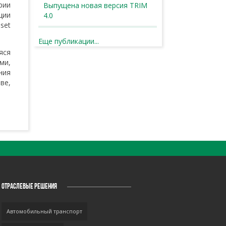
рии
Выпущена новая версия TRIM
ции
4.0
set
Еще публикации...
яся
ми,
ния
ве,
ОТРАСЛЕВЫЕ РЕШЕНИЯ
Автомобильный транспорт