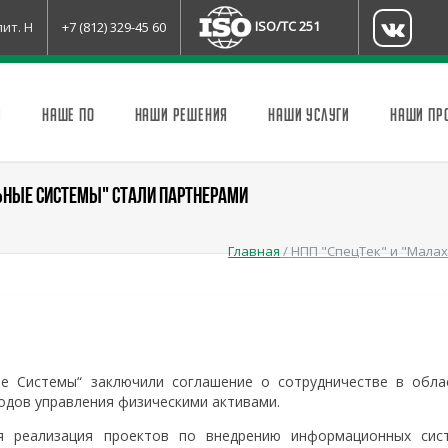
ISO/TC 251
лит. Н
+7 (812) 329-45 60
И
НАШЕ ПО
НАШИ РЕШЕНИЯ
НАШИ УСЛУГИ
НАШИ ПР
ЬНЫЕ СИСТЕМЫ" СТАЛИ ПАРТНЕРАМИ
Главная
/
НПП "СпецТек" и "Мала
е Системы“ заключили соглашение о сотрудничестве в обла
одов управления физическими активами.
ая реализация проектов по внедрению информационных сис