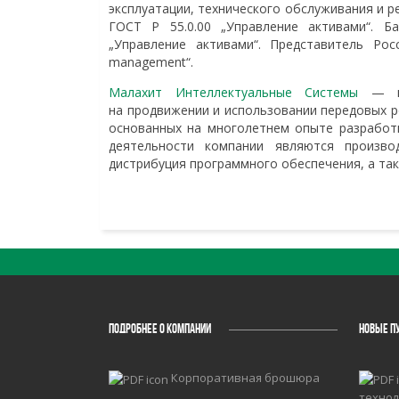
эксплуатации, технического обслуживания и р
ГОСТ Р 55.0.00 „Управление активами“. Б
„Управление активами“. Представитель Ро
management“.
Малахит Интеллектуальные Системы
— инн
на продвижении и использовании передовых 
основанных на многолетнем опыте разработ
деятельности компании являются производ
дистрибуция программного обеспечения, а та
ПОДРОБНЕЕ О КОМПАНИИ
НОВЫЕ П
Корпоративная брошюра
технол