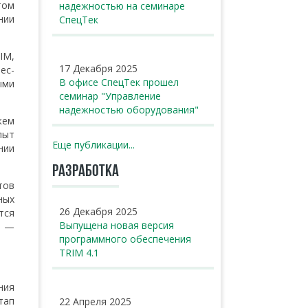
том
надежностью на семинаре
нии
СпецТек
IM,
17 Декабря 2025
ес-
В офисе СпецТек прошел
ыми
семинар "Управление
надежностью оборудования"
жем
пыт
Еще публикации...
нии
РАЗРАБОТКА
тов
ных
26 Декабря 2025
тся
Выпущена новая версия
, —
программного обеспечения
TRIM 4.1
ния
тап
22 Апреля 2025