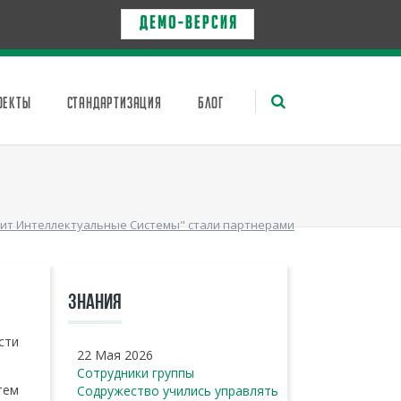
Д Е М О - в е р с и я
ОЕКТЫ
СТАНДАРТИЗАЦИЯ
БЛОГ
хит Интеллектуальные Системы" стали партнерами
ЗНАНИЯ
сти
22 Мая 2026
Сотрудники группы
тем
Содружество учились управлять