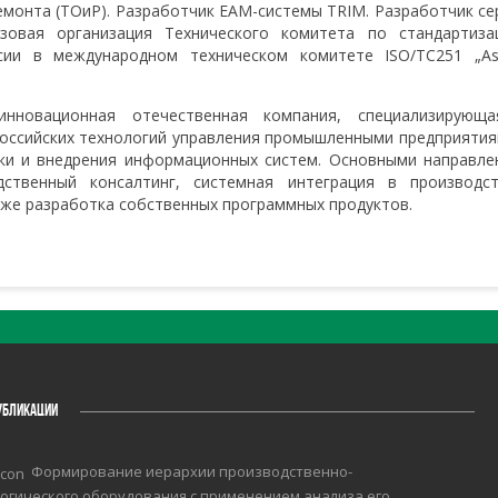
емонта (ТОиР). Разработчик EAM-системы TRIM. Разработчик се
азовая организация Технического комитета по стандартиза
ссии в международном техническом комитете ISO/TC251 „As
овационная отечественная компания, специализирующа
российских технологий управления промышленными предприятия
ки и внедрения информационных систем. Основными направле
ственный консалтинг, системная интеграция в производст
кже разработка собственных программных продуктов.
УБЛИКАЦИИ
Формирование иерархии производственно-
огического оборудования с применением анализа его