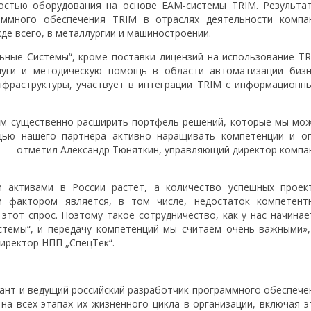
остью оборудования на основе EAM-системы TRIM. Результа
аммного обеспечения TRIM в отраслях деятельности компа
е всего, в металлургии и машиностроении.
ьные Системы“, кроме поставки лицензий на использование TR
луги и методическую помощь в области автоматизации бизн
фраструктуры, участвует в интеграции TRIM с информационн
ам существенно расширить портфель решений, которые мы мо
щью нашего партнера активно наращивать компетенции и о
, — отметил Александр Тюняткин, управляющий директор компа
и активами в России растет, а количество успешных проек
 фактором является, в том числе, недостаток компетент
этот спрос. Поэтому такое сотрудничество, как у нас начинае
стемы“, и передачу компетенций мы считаем очень важными»
иректор НПП „СпецТек“.
ант и ведущий российский разработчик программного обеспече
на всех этапах их жизненного цикла в организации, включая э