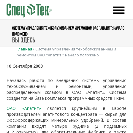
СИСТЕМА УПРАВЛЕНИЯ ТЕХОБСЛУЖИВАНИЕМ И РЕМОНТОМ ОАО "АПАТИТ": НАЧАЛО
ПОЛОЖЕНО
Вы здесь
Главная
/
Система управления техобслуживанием и
ремонтом ОАО "Апатит": начало положено
10 Сентября 2003
Началась работа по внедрению системы управления
техобслуживанием и ремонтами, управления
распределенным складом в ОАО «Апатит». Система
создается на базе комплекса программных средств TRIM.
ОАО «Апатит»
является крупнейшим в Европе
производителем апатитового концентрата — сырья для
фосфорсодержащих минеральных удобрений. В состав
компании входят четыре рудника (2 подземных
и 2 открытых), две обогатительные фабрики, а также