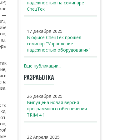
иР)
надежностью на семинаре
мае
СпецТек
M —
г»,
жбе
17 Декабря 2025
ов,
В офисе СпецТек прошел
ны,
семинар "Управление
оры
надежностью оборудования"
так
Еще публикации...
ие,
ись
РАЗРАБОТКА
ена
ва,
26 Декабря 2025
Выпущена новая версия
ета
программного обеспечения
ки,
TRIM 4.1
от.
ов,
кой
ным
22 Апреля 2025