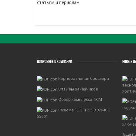
статьям и периодам.
ПОДРОБНЕЕ О КОМПАНИИ
НОВЫЕ П
Корпоративная брошюра
технол
Отзывы заказчиков
крити
Обзор комплекса TRIM
надеж
Резюме ГОСТ Р 55.0.02/ИСО
55001
ключе
Еще пу