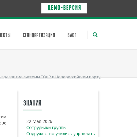
Д Е М О - в е р с и я
ОЕКТЫ
СТАНДАРТИЗАЦИЯ
БЛОГ
к: развитие системы ТОиР в Новороссийском порту
ЗНАНИЯ
ким
22 Мая 2026
ове
Сотрудники группы
Содружество учились управлять