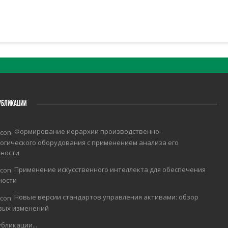
УБЛИКАЦИИ
Формирование иерархии производственно-
огического оборудования с применением анализа его
чности
Применение искусственного интеллекта для обеспечения
ности
Новые версии стандартов управления активами: обзор
вых изменений
бликации...