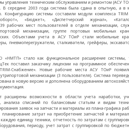
мы управления техническим обслуживанием и ремонтом (АСУ ТО
 В середине 2003 года система была сдана в опытную, а в 
ю. Конфигурацию системы составили модули комплекса TRI
ооборот», «Бюджет», «Диспетчерский журнал», «Катало
39 рабочих мест пользователей в отделе механизации, слу
портовой механизации, группе портовых мобильных кран
ерских. Объектами учета в АСУ ТОиР стали мобильные кра
зеры, пневмоперегружатели, сталкиватели, грейферы, экскават
О «НМТП» стало как функциональное расширение системы, 
цТек поставил заказчику лицензии на программное обеспечен
TRIM-Снабжение». Новые рабочие места АСУ ТОиР появил
нутрипортовой механизации (3 пользователя). Система перевед
рована в новую версию и дополнена оборудованием автохозяйст
кументация.
 расширены возможности в области учета наработки, уч
я, анализа списаний по балансовым статьям и видам техни
рования заявок на запчасти и материалы из плана-графика раб
 планирование затрат на приобретение запчастей и материал
 каждую единицу техники, отчетность по затратам с группиров
борудования, периоду, учет затрат с группировкой по бюджет