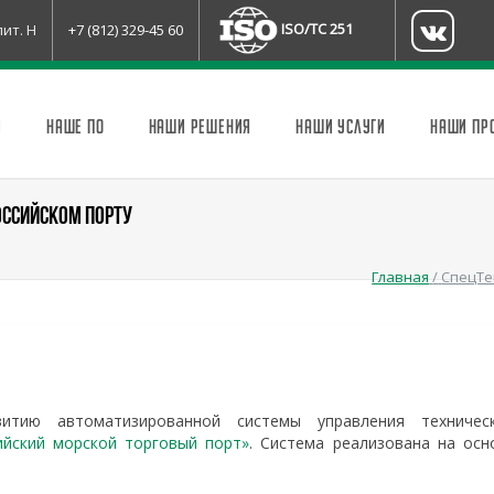
ISO/TC 251
лит. Н
+7 (812) 329-45 60
И
НАШЕ ПО
НАШИ РЕШЕНИЯ
НАШИ УСЛУГИ
НАШИ ПР
ОССИЙСКОМ ПОРТУ
Главная
/
СпецТе
тию автоматизированной системы управления техничес
йский морской торговый порт»
. Система реализована на осн