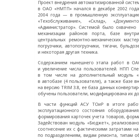
Проект внедрения автоматизированной систе
в ОАО «НМТП» начался в декабре 2002 года.
2004 года — в промышленную эксплуатаци
«Техобслуживание», «Склад», «Документ
«Администратор». Системой было охвачено 
механизации районов порта, базе внутри
центральных ремонтно-механических маст
погрузчики, автопогрузчики, тягачи, бульдо
и некоторая другая техника.
Содержанием нынешнего этапа работ в ОА
и увеличение числа пользователей. НПП Спе
в том числе на дополнительный модуль «
в автобазе (4 пользователя), а также базе в
на версию TRIM 3.8, ее база данных конверти
обучены пользователи, модифицирована их до
В части функций АСУ ТОиР в итоге работ
эксплуатационного состояния оборудовани
формирования карточек учета товаров, форми
Задействован модуль «Бюджет», реализовано
соотнесение их с фактическими затратами на
по подразделениям, видам ремонта, типам о