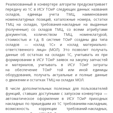
Реализованный в конвертере алгоритм предусматривает
передачу из 1С в ИСУ ТОиР следующих данных: названия
складов, единицы учета ТМЦ, наименования
номенклатурных позиций, каталожные номера, остатки
ТМЦ на складах, требования-накладные на выданные
(полученные) со складов ТМЦ, со всеми атрибутами
документов, количеством ТМЦ, номенклатурой,
стоимостью и т.д. В системе ТОиР созданы два типа
складов — «склад 1С» и «склад материально-
ответственного лица» (МОЛ). Это позволит получать
данные об остатках на складах 1С, учитывать их при
формировании в ИСУ ТОиР заявок на закупку запчастей
и материалов, учитывать в ИСУ ТОиР затраты
на обеспечение ТОиР той или иной единицы
оборудования, получать актуальные и полные данные
о движении и остатках ТМЦ на складах МОЛ.
В числе дополнительных полезных для пользователей
функций, ставших доступными с запуском конвертера —
автоматическое оформление в ИСУ ТОиР приходных
накладных по пришедшим из 1С требованиям-накладным,
возможность коррекции требований-накладных,