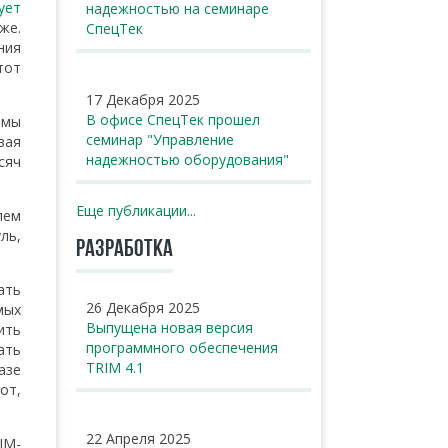
ует
надежностью на семинаре
же.
СпецТек
ния
тот
17 Декабря 2025
В офисе СпецТек прошел
емы
семинар "Управление
вая
надежностью оборудования"
сяч
Еще публикации...
лем
ль,
РАЗРАБОТКА
ать
26 Декабря 2025
мых
Выпущена новая версия
ить
программного обеспечения
ать
TRIM 4.1
азе
от,
22 Апреля 2025
IM-