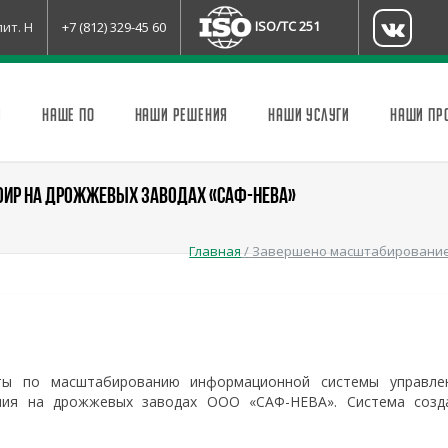
ISO/TC 251
лит. Н
+7 (812) 329-45 60
И
НАШЕ ПО
НАШИ РЕШЕНИЯ
НАШИ УСЛУГИ
НАШИ ПР
ОИР НА ДРОЖЖЕВЫХ ЗАВОДАХ «САФ-НЕВА»
Главная
/
Завершено масштабирование 
ты по масштабированию информационной системы управле
ния на дрожжевых заводах ООО «САФ-НЕВА». Система созд