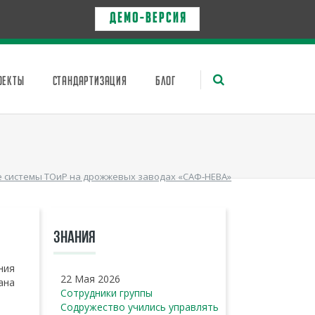
Д Е М О - в е р с и я
ОЕКТЫ
СТАНДАРТИЗАЦИЯ
БЛОГ
системы ТОиР на дрожжевых заводах «САФ-НЕВА»
ЗНАНИЯ
ния
22 Мая 2026
ана
Сотрудники группы
Содружество учились управлять