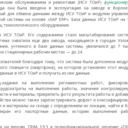
ическим обслуживанием и ремонтами (ИСУ ТОиР)
функционир
да она была введена в эксплуатацию на заводе в Вороне
нный для обмена данными между ИСУ ТОиР и модулем управле
ной системы на основе «SAP ERP». База данных ИСУ ТОиР на 
ц технологического оборудования.
ия ИСУ ТОиР. Его содержанием стало масштабирование сист
стема охватила еще два завода, находящиеся в городах Узло
ния, учтенного в базе данных системы, увеличился до 7 ты
на стационарных рабочих местах — до 24.
зователей благодаря тому, что система была дополнена моду
го планшета (смартфона), на котором установлен этот моду
анные в ИСУ ТОиР и получать из нее данные.
-задания на выполнение регламентных работ, фиксиров
трудозатраты на выполнение работы, значения контролируе
асти и материалы, прикрепить фото результата работы и добав
йства можно также зарегистрировать дефект и классифициров
 и материалы на складе с определением их локации, найти в б
кран его паспортные данные, историю выполнения раб
а на версию TRIM 3.9.3 и полнофункциональное решение «TR