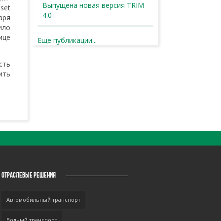
Выпущена новая версия TRIM
set
4.0
аря
ило
ице
Еще публикации...
сть
ить
ОТРАСЛЕВЫЕ РЕШЕНИЯ
Автомобильный транспорт
Водный транспорт