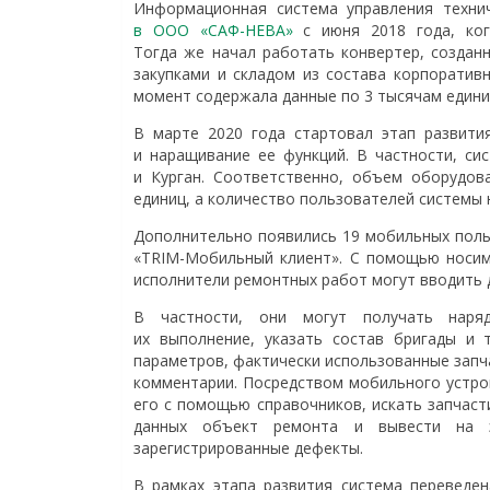
Информационная система управления техн
в ООО «САФ-НЕВА»
с июня 2018 года, ког
Тогда же начал работать конвертер, созда
закупками и складом из состава корпоратив
момент содержала данные по 3 тысячам едини
В марте 2020 года стартовал этап развит
и наращивание ее функций. В частности, си
и Курган. Соответственно, объем оборудова
единиц, а количество пользователей системы 
Дополнительно появились 19 мобильных поль
«TRIM-Мобильный клиент». С помощью носимо
исполнители ремонтных работ могут вводить д
В частности, они могут получать наряд
их выполнение, указать состав бригады и 
параметров, фактически использованные запч
комментарии. Посредством мобильного устро
его с помощью справочников, искать запчасти
данных объект ремонта и вывести на э
зарегистрированные дефекты.
В рамках этапа развития система переведен