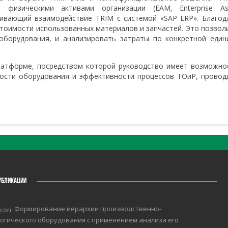
 физическими активами организации (EAM, Enterprise As
ивающий взаимодействие TRIM с системой «SAP ERP». Благод
стоимости использованных материалов и запчастей. Это позвол
оборудования, и анализировать затраты по конкретной един
латформе, посредством которой руководство имеет возможно
ости оборудования и эффективности процессов ТОиР, провод
УБЛИКАЦИИ
Формирование иерархии производственно-
огического оборудования с применением анализа его