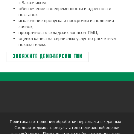
с Заказчиком;
обеспечение своевременности и адресности
поставок;
исключение пропуска и просрочки исполнения
заявок;
прозрачность складских запасов ТМЦ;
оценка качества сервисных услуг по расчетным
показателям.
З а к а ж и т е д е м о-в е р с и ю TRIM
Политика в отношении обработки персональных данных
|
Сводная ведомость результатов специальной оценки
условий труда
|
Политика и цели в области охраны труда