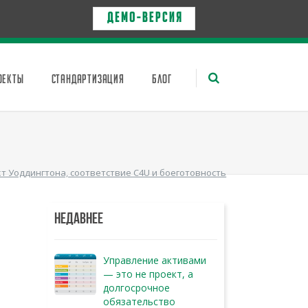
Д Е М О - в е р с и я
ОЕКТЫ
СТАНДАРТИЗАЦИЯ
БЛОГ
т Уоддингтона, соответствие C4U и боеготовность
НЕДАВНЕЕ
Управление активами
— это не проект, а
долгосрочное
обязательство