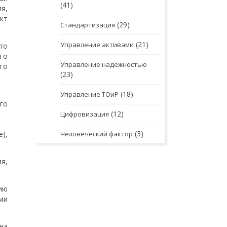
(41)
я,
кт
(29)
Стандартизация
(21)
Управление активами
то
го
Управление надежностью
го
(23)
(18)
Управление ТОиР
го
(12)
Цифровизация
(3)
e),
Человеческий фактор
я,
ию
ми
на