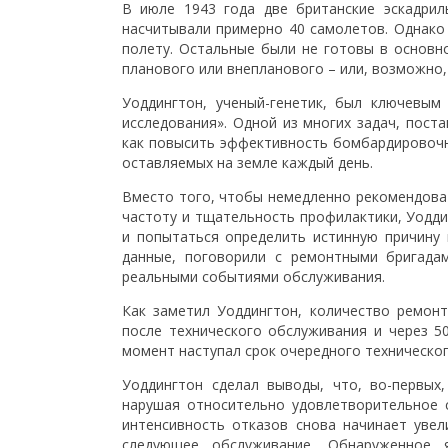
В июле 1943 года две британские эскадрил
насчитывали примерно 40 самолетов. Однако
полету. Остальные были не готовы в основн
планового или внепланового – или, возможно
Уоддингтон, ученый-генетик, был ключевым
исследования». Одной из многих задач, пост
как повысить эффективность бомбардировочн
оставляемых на земле каждый день.
Вместо того, чтобы немедленно рекомендоват
частоту и тщательность профилактики, Уодди
и попытаться определить истинную причину
данные, поговорили с ремонтными бригада
реальными событиями обслуживания.
Как заметил Уоддингтон, количество ремонт
после технического обслуживания и через 5
момент наступал срок очередного техническо
Уоддингтон сделал выводы, что, во-первых
нарушая относительно удовлетворительное с
интенсивность отказов снова начинает увел
следующее обслуживание. Обнаруженное я