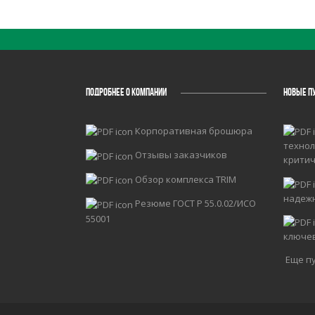
ПОДРОБНЕЕ О КОМПАНИИ
НОВЫЕ П
Корпоративная брошюра
технол
Отзывы заказчиков
крити
Обзор комплекса TRIM
надеж
Резюме ГОСТ Р 55.0.02/ИСО
55001
ключе
Еще пу