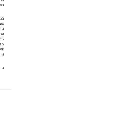
ла
ий
ких
ти
ая
ть
то
ак
 и
 и