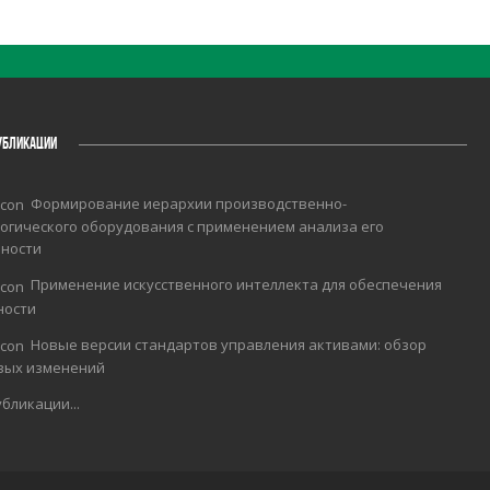
УБЛИКАЦИИ
Формирование иерархии производственно-
огического оборудования с применением анализа его
чности
Применение искусственного интеллекта для обеспечения
ности
Новые версии стандартов управления активами: обзор
вых изменений
бликации...