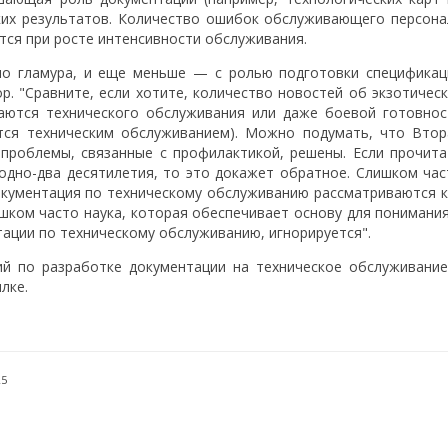
ких результатов. Количество ошибок обслуживающего персона
ется при росте интенсивности обслуживания.
ло гламура, и еще меньше — с ролью подготовки спецификац
р. "Сравните, если хотите, количество новостей об экзотичес
саются технического обслуживания или даже боевой готовнос
ется техническим обслуживанием). Можно подумать, что Втор
проблемы, связанные с профилактикой, решены. Если прочита
одно-два десятилетия, то это докажет обратное. Слишком час
окументация по техническому обслуживанию рассматриваются к
шком часто наука, которая обеспечивает основу для понимания
тации по техническому обслуживанию, игнорируется".
ий по разработке документации на техническое обслуживание
лке.
25