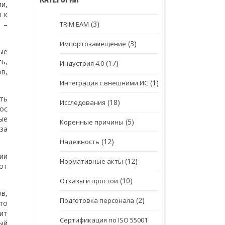
и,
 к
(3)
 –
TRIM EAM
(3)
Импортозамещение
ые
ь,
(17)
Индустрия 4.0
в,
(1)
Интеграция с внешними ИС
ть
(18)
Исследования
ос
ые
(5)
Коренные причины
за
(12)
Надежность
ии
(12)
Нормативные акты
от
(10)
Отказы и простои
в,
(2)
Подготовка персонала
то
ит
Сертификация по ISO 55001
ый