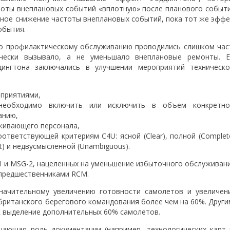
стоты внеплановых событий «вплотную» после планового событи
енное снижение частоты внеплановых событий, пока тот же эффе
обытия.
по профилактическому обслуживанию проводились слишком час
ически вызывало, а не уменьшало внеплановые ремонты. Е
ингтона заключались в улучшении мероприятий техническо
оприятиями,
 необходимо включить или исключить в объем конкретно
анию,
уживающего персонала,
ответствующей критериям C4U: ясной (Clear), полной (Complet
ct) и недвусмысленной (Unambiguous).
1 и MSG-2, нацеленных на уменьшение избыточного обслуживани
 предшественниками RCM.
начительному увеличению готовности самолетов и увеличен
ританского берегового командования более чем на 60%. Други
к выделение дополнительных 60% самолетов.
ющая роль документации (например, технологических карт 