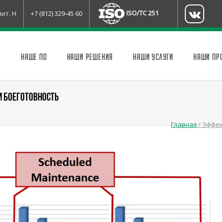
ISO/TC 251
лит. Н
+7 (812) 329-45 60
И
НАШЕ ПО
НАШИ РЕШЕНИЯ
НАШИ УСЛУГИ
НАШИ ПР
И БОЕГОТОВНОСТЬ
Главная
/
Эффек