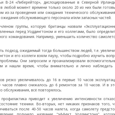
ьи B-24 «Либерейтор», дислоцированные в Северной Ирланди
 в любой момент времени только около 20 из них были готовы
ом из-за проведения или ожидания технического обслуживания
, ожидания обслуживающего персонала и/или запасных частей.
 членом группы, которую британцы назвали «Эксплуатационн
авленных перед Уоддингтоном и его коллегами, было определит
ого командования. Например, уменьшить количество самолето
ь подход, ожидаемый тогда большинством людей, т.е. увеличи
нгтон и его коллеги взяли паузу, чтобы подробно изучить вопр
 проблемы. Они запросили и проанализировали вспомогательн
ми и нашли время, чтобы внимательно и лично наблюдать 
ов резко увеличивалось до 16 в первые 10 часов эксплуатац
0 часов плавно снижалось до 6 ремонтов за 10 часов. И в эт
го обслуживания, всё повторялось.
, профилактика приводит к увеличению интенсивности отказо
остояние техники. Во-вторых, нет никаких признаков того, ч
ичиваться после 40-50 часов налета, когда самолету предсто
вление получило название "эффект Уоддингтона", котор