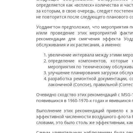
определяется как «всплеск» количества и ча
за которым, в свою очередь, следует постеп
не повторится после следующего планового с
Уоддингтон предположил, что мероприятия 
и/или проведение этих мероприятий факт
рекомендации для смягчения эффекта Уодд
обслуживания и их расписания, а именно:
увеличение интервала между этими мер
определение компонентов, которые
мероприятия по техническому обслужив
улучшение планирования загрузки обсл
разработка ремонтной документации, со
лаконичной (Concise), правильной (Corre
Очевидно сходство этих рекомендаций с MSG-
появившихся в 1960-1970-х годах и явившихся
Выполнение этих рекомендаций привело к з
эффективной численности воздушного флота б
словами, это было столь же эффективным, ка
Самым удивительным наблюдением была реша