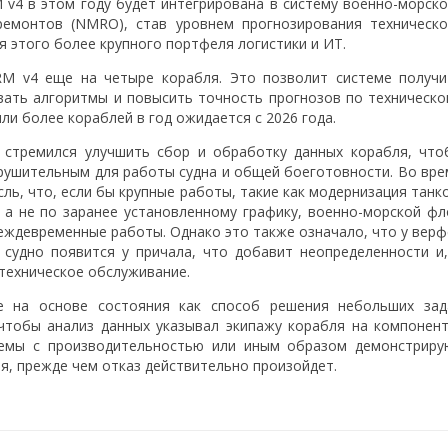
v4 в этом году будет интегрирована в систему военно-морско
ремонтов (NMRO), став уровнем прогнозирования техническо
я этого более крупного портфеля логистики и ИТ.
M v4 еще на четыре корабля. Это позволит системе получи
вать алгоритмы и повысить точность прогнозов по техническо
и более кораблей в год ожидается с 2026 года.
 стремился улучшить сбор и обработку данных корабля, что
рушительным для работы судна и общей боеготовности. Во вре
ь, что, если бы крупные работы, такие как модернизация танко
 а не по заранее установленному графику, военно-морской фл
реждевременные работы. Однако это также означало, что у верф
 судно появится у причала, что добавит неопределенности и,
 техническое обслуживание.
е на основе состояния как способ решения небольших зад
чтобы анализ данных указывал экипажу корабля на компонент
емы с производительностью или иным образом демонстриру
оя, прежде чем отказ действительно произойдет.