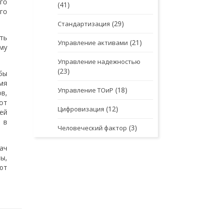
го
(41)
го
(29)
Стандартизация
ть
(21)
Управление активами
му
Управление надежностью
(23)
бы
мя
(18)
Управление ТОиР
в,
от
(12)
Цифровизация
ей
 в
(3)
Человеческий фактор
ач
ы,
ют