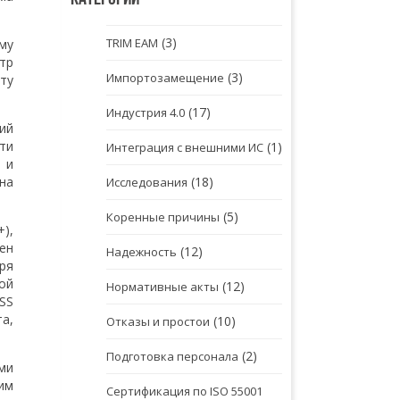
(3)
TRIM EAM
му
тр
(3)
Импортозамещение
ту
(17)
Индустрия 4.0
кий
ти
(1)
Интеграция с внешними ИС
 и
(18)
на
Исследования
(5)
Коренные причины
),
ен
(12)
Надежность
ря
ой
(12)
Нормативные акты
SS
та,
(10)
Отказы и простои
(2)
Подготовка персонала
ми
им
Сертификация по ISO 55001