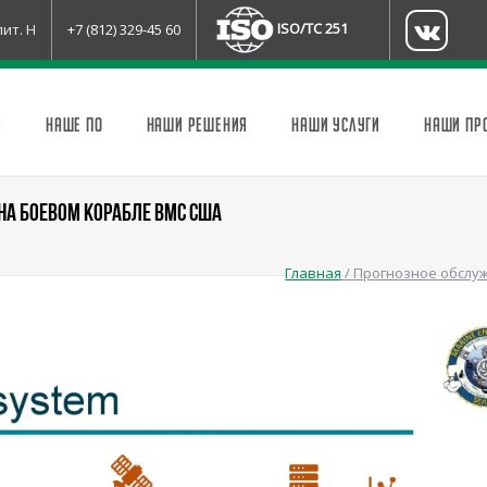
ISO/TC 251
лит. Н
+7 (812) 329-45 60
И
НАШЕ ПО
НАШИ РЕШЕНИЯ
НАШИ УСЛУГИ
НАШИ ПР
НА БОЕВОМ КОРАБЛЕ ВМС США
Главная
/
Прогнозное обслу