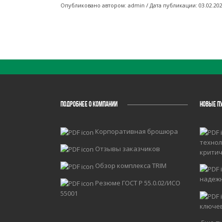
Опубликовано автором: admin / Дата публикации: 03.02.20
ПОДРОБНЕЕ О КОМПАНИИ
НОВЫЕ П
Корпоративная брошюра
технол
Отзывы заказчиков
крити
Обзор комплекса TRIM
надеж
Резюме ГОСТ Р 55.0.02/ИСО
55001
ключе