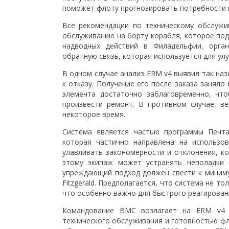
поможет флоту прогнозировать потребности 
Все рекомендации по техническому обслужи
обслуживанию на борту корабля, которое под
надводных действий в Филадельфии, орга
обратную связь, которая используется для у
В одном случае анализ ERM v4 выявил так наз
к отказу. Получение его после заказа занял
элемента достаточно заблаговременно, что
произвести ремонт. В противном случае, в
некоторое время.
Система является частью программы Пентаг
которая частично направлена на использов
улавливать закономерности и отклонения, к
этому экипаж может устранять неполадки 
упреждающий подход должен свести к миним
Fitzgerald. Предполагается, что система не т
что особенно важно для быстрого реагирован
Командование ВМС возлагает на ERM v4 
технического обслуживания и готовностью фл