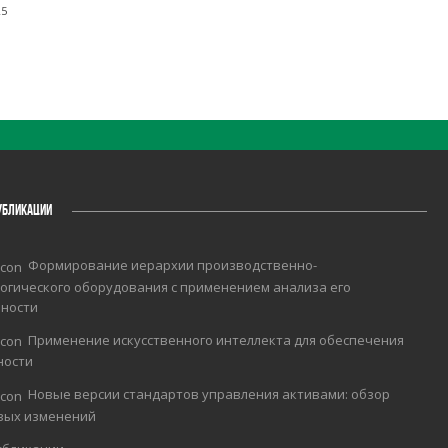
25
УБЛИКАЦИИ
Формирование иерархии производственно-
огического оборудования с применением анализа его
чности
Применение искусственного интеллекта для обеспечения
ности
Новые версии стандартов управления активами: обзор
вых изменений