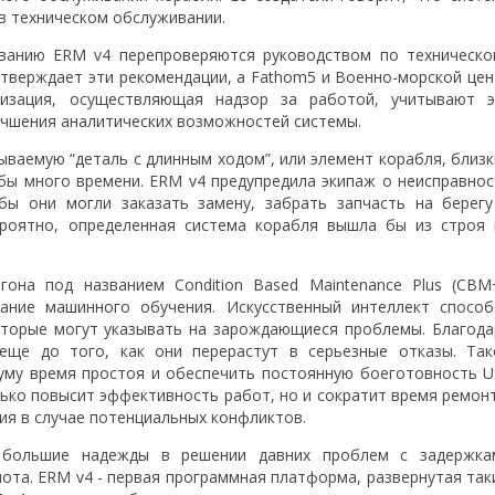
в техническом обслуживании.
ванию ERM v4 перепроверяются руководством по техническо
тверждает эти рекомендации, а Fathom5 и Военно-морской цен
низация, осуществляющая надзор за работой, учитывают э
лучшения аналитических возможностей системы.
ываемую “деталь с длинным ходом”, или элемент корабля, близ
о бы много времени. ERM v4 предупредила экипаж о неисправнос
бы они могли заказать замену, забрать запчасть на берегу
ероятно, определенная система корабля вышла бы из строя 
она под названием Condition Based Maintenance Plus (CBM+
ание машинного обучения. Искусственный интеллект способ
оторые могут указывать на зарождающиеся проблемы. Благода
еще до того, как они перерастут в серьезные отказы. Так
уму время простоя и обеспечить постоянную боеготовность U
олько повысит эффективность работ, но и сократит время ремон
ия в случае потенциальных конфликтов.
большие надежды в решении давних проблем с задержка
ота. ERM v4 - первая программная платформа, развернутая так