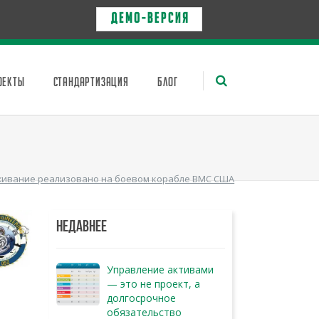
Д Е М О - в е р с и я
ОЕКТЫ
СТАНДАРТИЗАЦИЯ
БЛОГ
живание реализовано на боевом корабле ВМС США
НЕДАВНЕЕ
Управление активами
— это не проект, а
долгосрочное
обязательство