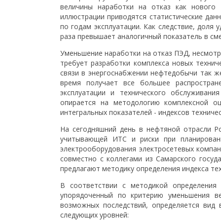
величины наработки на отказ как нового 
иллюстрации приводятся статистические дан
по годам эксплуатации. Как следствие, доля
раза превышает аналогичный показатель в см
Уменьшение наработки на отказ ПЭД, несмотр
требует разработки комплекса новых технич
связи в энергоснабжении нефтедобычи так же
время получает все большее распростран
эксплуатации и технического обслуживани
опирается на методологию комплексной о
интегральных показателей - индексов техничес
На сегодняшний день в нефтяной отрасли Р
учитывающей ИТС и риски при планирован
электрооборудования электросетевых компани
совместно с коллегами из Самарского госуда
предлагают методику определения индекса те
В соответствии с методикой определения
упорядоченный по критерию уменьшения ве
возможных последствий, определяется вид 
следующих уровней: