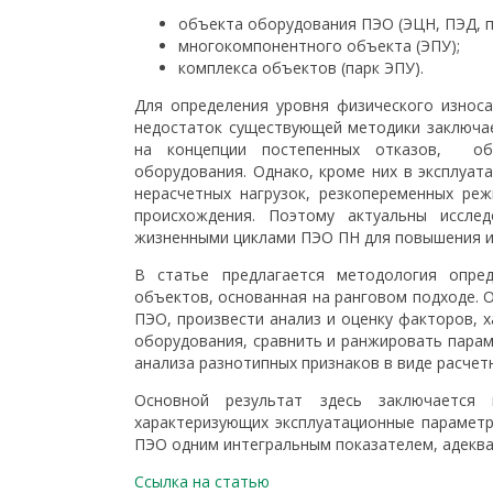
объекта оборудования ПЭО (ЭЦН, ПЭД, п
многокомпонентного объекта (ЭПУ);
комплекса объектов (парк ЭПУ).
Для определения уровня физического износ
недостаток существующей методики заключае
на концепции постепенных отказов, обу
оборудования. Однако, кроме них в эксплуат
нерасчетных нагрузок, резкопеременных ре
происхождения. Поэтому актуальны иссле
жизненными циклами ПЭО ПН для повышения их
В статье предлагается методология опре
объектов, основанная на ранговом подходе.
ПЭО, произвести анализ и оценку факторов,
оборудования, сравнить и ранжировать парам
анализа разнотипных признаков в виде расчет
Основной результат здесь заключается 
характеризующих эксплуатационные параметр
ПЭО одним интегральным показателем, адеква
Ссылка на статью