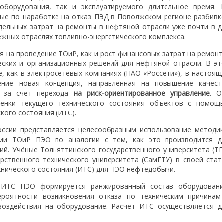
оборудования, так и эксплуатируемого длительное время. 
ные по наработке на отказ ПЭД в Поволжском регионе разбивк
 удельных затрат на ремонты в нефтяной отрасли уже почти в д
ежных отраслях топливно-энергетического комплекса.
я на проведение ТОиР, как и рост финансовых затрат на ремонт
еских и организационных решений для нефтяной отрасли. В эт
, как в электросетевых компаниях (ПАО «Россети»), в настоящ
ение новая концепция, направленная на повышение качест
я за счет перехода
на риск-ориентированное управление
. О
ценки текущего технического состояния объектов с помощ
кого состояния (ИТС).
оссии представляется целесообразным использование методик
ии ТОиР ПЭО по аналогии с тем, как это производится д
й. Учёные Тольяттинского государственного университета (ТГ
рственного технического университета (СамГТУ) в своей стат
хнического состояния (ИТС) для ПЭО нефтедобычи.
 ИТС ПЭО формируется ранжированный состав оборудовани
роятности возникновения отказа по техническим причинам
воздействия на оборудование. Расчет ИТС осуществляется д