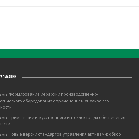
25
УБЛИКАЦИИ
Формирование иерархии производственно-
огического оборудования с применением анализа его
чности
Применение искусственного интеллекта для обеспечения
ности
Новые версии стандартов управления активами: обзор