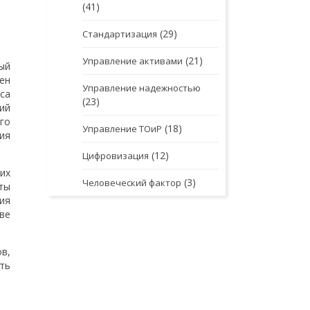
(41)
(29)
Стандартизация
(21)
Управление активами
ый
ен
Управление надежностью
са
(23)
ий
го
(18)
Управление ТОиР
ия
(12)
Цифровизация
их
(3)
Человеческий фактор
ты
ия
ве
в,
ть