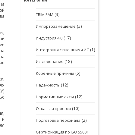
На
ой
(3)
TRIM EAM
ва
(3)
Импортозамещение
ы,
(17)
Индустрия 4.0
ой
ее
(1)
Интеграция с внешними ИС
ва
на
(18)
Исследования
ью
(5)
Коренные причины
и,
(12)
ля
Надежность
У)
(12)
Нормативные акты
ье
(10)
Отказы и простои
я,
 и
(2)
Подготовка персонала
ля
Сертификация по ISO 55001