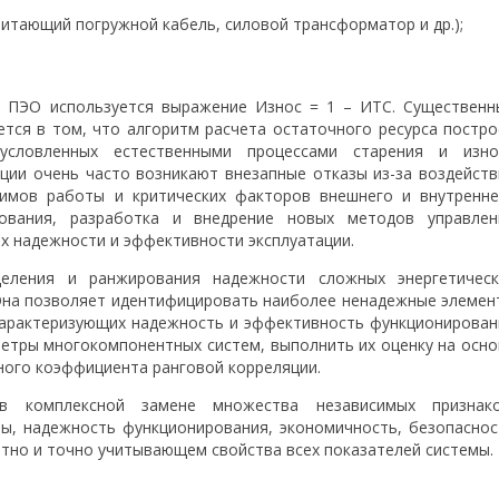
итающий погружной кабель, силовой трансформатор и др.);
а ПЭО используется выражение Износ = 1 – ИТС. Существенн
тся в том, что алгоритм расчета остаточного ресурса постро
словленных естественными процессами старения и изно
ации очень часто возникают внезапные отказы из-за воздейств
жимов работы и критических факторов внешнего и внутренне
дования, разработка и внедрение новых методов управлен
 надежности и эффективности эксплуатации.
деления и ранжирования надежности сложных энергетическ
 Она позволяет идентифицировать наиболее ненадежные элемен
 характеризующих надежность и эффективность функционирован
етры многокомпонентных систем, выполнить их оценку на осно
ного коэффициента ранговой корреляции.
в комплексной замене множества независимых признако
ы, надежность функционирования, экономичность, безопаснос
тно и точно учитывающем свойства всех показателей системы.