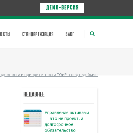
Д Е М О - в е р с и я
ОЕКТЫ
СТАНДАРТИЗАЦИЯ
БЛОГ
адежности и приоритетности ТОиР в нефтедобыче
НЕДАВНЕЕ
Управление активами
— это не проект, а
долгосрочное
обязательство