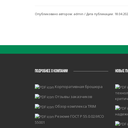
Опубликовано автором: admin / Дата публикации: 18.04.20
ПОДРОБНЕЕ О КОМПАНИИ
НОВЫЕ П
Корпоративная брошюра
технол
Отзывы заказчиков
крити
Обзор комплекса TRIM
надеж
Резюме ГОСТ Р 55.0.02/ИСО
55001