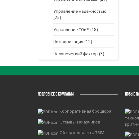
Управление надежностью
(23)
(18)
Управление ТОиР
(12)
Цифровизация
(3)
Человеческий фактор
ПОДРОБНЕЕ О КОМПАНИИ
НОВЫЕ П
Корпоративная брошюра
технол
Отзывы заказчиков
крити
Обзор комплекса TRIM