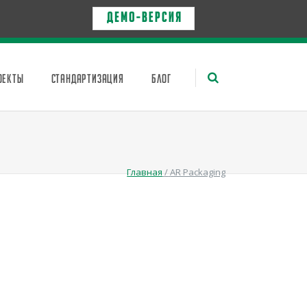
Д Е М О - в е р с и я
ОЕКТЫ
СТАНДАРТИЗАЦИЯ
БЛОГ
Главная
/
AR Packaging