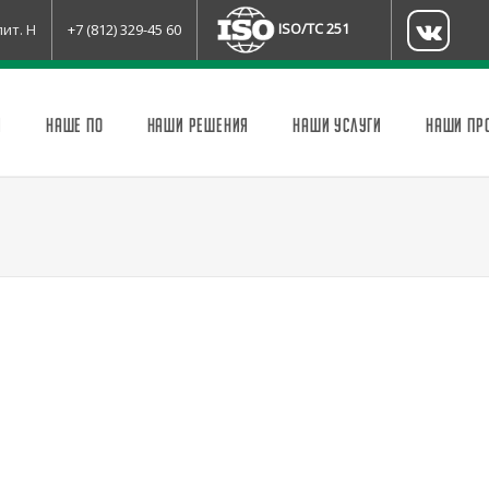
ISO/TC 251
лит. Н
+7 (812) 329-45 60
И
НАШЕ ПО
НАШИ РЕШЕНИЯ
НАШИ УСЛУГИ
НАШИ ПР