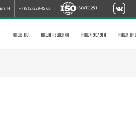
ISO/TC 251
лит. Н
+7 (812) 329-45 60
И
НАШЕ ПО
НАШИ РЕШЕНИЯ
НАШИ УСЛУГИ
НАШИ ПР