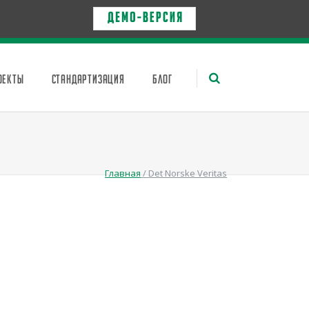
Д Е М О - в е р с и я
ОЕКТЫ
СТАНДАРТИЗАЦИЯ
БЛОГ
Главная
/
Det Norske Veritas