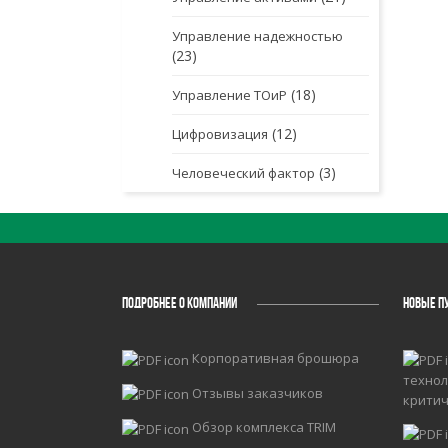
Управление надежностью
(23)
(18)
Управление ТОиР
(12)
Цифровизация
(3)
Человеческий фактор
ПОДРОБНЕЕ О КОМПАНИИ
НОВЫЕ П
Корпоративная брошюра
технол
Отзывы заказчиков
крити
Обзор комплекса TRIM