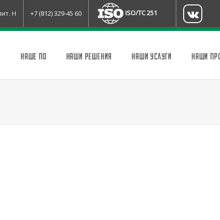
ISO/TC 251
лит. Н
+7 (812) 329-45 60
И
НАШЕ ПО
НАШИ РЕШЕНИЯ
НАШИ УСЛУГИ
НАШИ ПР