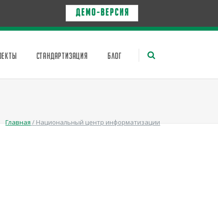
Д Е М О - в е р с и я
ОЕКТЫ
СТАНДАРТИЗАЦИЯ
БЛОГ
Главная
/
Национальный центр информатизации