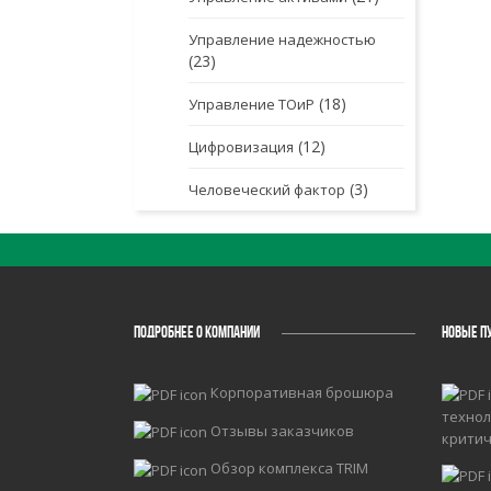
Управление надежностью
(23)
(18)
Управление ТОиР
(12)
Цифровизация
(3)
Человеческий фактор
ПОДРОБНЕЕ О КОМПАНИИ
НОВЫЕ П
Корпоративная брошюра
технол
Отзывы заказчиков
крити
Обзор комплекса TRIM