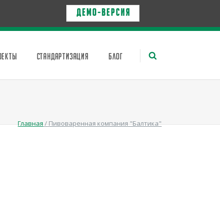
Д Е М О - в е р с и я
ОЕКТЫ
СТАНДАРТИЗАЦИЯ
БЛОГ
Главная
/
Пивоваренная компания "Балтика"