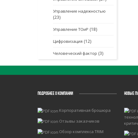
Управление надежностью
(23)
(18)
Управление ТОиР
(12)
Цифровизация
(3)
Человеческий фактор
ПОДРОБНЕЕ О КОМПАНИИ
НОВЫЕ П
Корпоративная брошюра
технол
Отзывы заказчиков
крити
Обзор комплекса TRIM