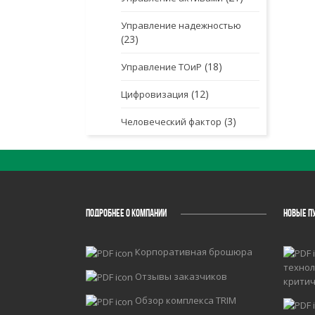
Управление надежностью
(23)
(18)
Управление ТОиР
(12)
Цифровизация
(3)
Человеческий фактор
ПОДРОБНЕЕ О КОМПАНИИ
НОВЫЕ П
Корпоративная брошюра
технол
Отзывы заказчиков
крити
Обзор комплекса TRIM