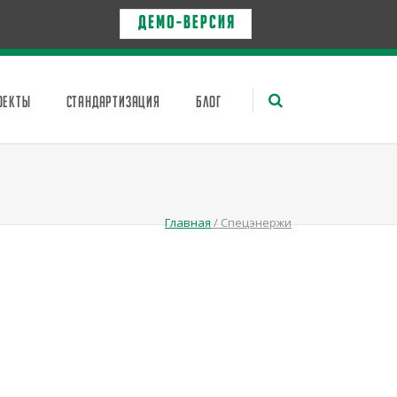
Д Е М О - в е р с и я
ОЕКТЫ
СТАНДАРТИЗАЦИЯ
БЛОГ
Главная
/
Спецэнержи