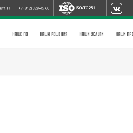
ISO/TC 251
лит. Н
+7 (812) 329-45 60
И
НАШЕ ПО
НАШИ РЕШЕНИЯ
НАШИ УСЛУГИ
НАШИ ПР