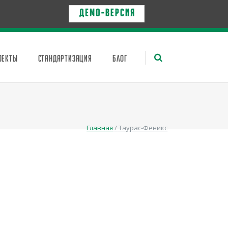
Д Е М О - в е р с и я
ОЕКТЫ
СТАНДАРТИЗАЦИЯ
БЛОГ
Главная
/
Таурас-Феникс