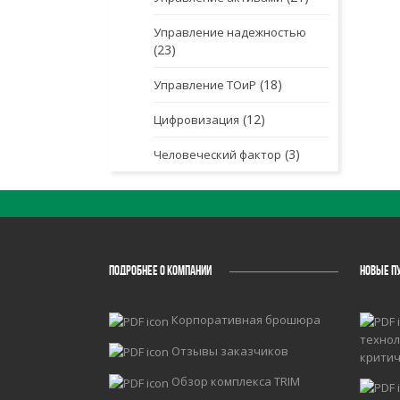
Управление надежностью
(23)
(18)
Управление ТОиР
(12)
Цифровизация
(3)
Человеческий фактор
ПОДРОБНЕЕ О КОМПАНИИ
НОВЫЕ П
Корпоративная брошюра
технол
Отзывы заказчиков
крити
Обзор комплекса TRIM