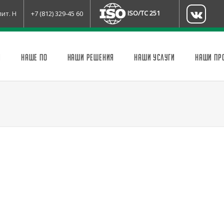
ISO/TC 251
лит. Н
+7 (812) 329-45 60
И
НАШЕ ПО
НАШИ РЕШЕНИЯ
НАШИ УСЛУГИ
НАШИ ПР