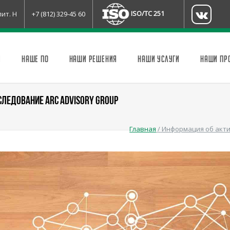
ISO/TC 251
лит. Н
+7 (812) 329-45 60
И
НАШЕ ПО
НАШИ РЕШЕНИЯ
НАШИ УСЛУГИ
НАШИ ПР
СЛЕДОВАНИЕ ARC ADVISORY GROUP
Главная
/
Информация об акти