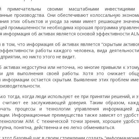
ей примечательны своими масштабными инвестициями
анные производства. Они обеспечивают колоссальную эконом
ания этих объектов и ухода за ними имеет решающее значени
щей промышленности необходима хорошая программа управлен
я информация об активах является основой эффективности ALM
 в том, что информация об активах является “скрытым активом
эффективности работы каждого человека, вида деятельности
приятии, но никто этого не видит.
 активах недоступна или неточна, но многие привыкли к этому
ти для выполнения своей работы. Хотя это снижает общ
й информации остается скрытым. Выявление этих проблем име
оизводительности.
ко тогда, когда люди используют ее при принятии решений, и э
и считают ее заслуживающей доверия. Таким образом, кажд
чать процессы и технологии управления информацией д
ации. Информационные преимущества также зависят от удобст
ехнологии AIM. С технической точки зрения, хорошее удобст
упна, понятна, действенна и ею легко обмениваться.
т этот базовый шаг в своем стремлении создать “информационн