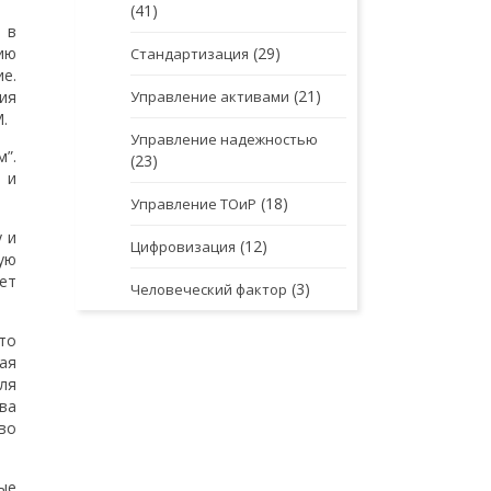
(41)
 в
ию
(29)
Стандартизация
е.
(21)
ия
Управление активами
.
Управление надежностью
”.
(23)
 и
(18)
Управление ТОиР
 и
(12)
Цифровизация
ую
ет
(3)
Человеческий фактор
то
ая
ля
ва
во
ые