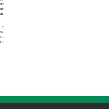
их
их
их
 в
ля
же
ся