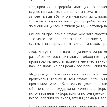
Предприятия перерабатывающих отрасл
крупнотоннажные, полностью автоматизиров
за счет масштаба, и оптимизация использов
Поэтому каждой организации перерабатываю
жизненным циклом активов (ALM). Достоверна
Основная проблема в случае AIM заключается
Это имеет основополагающее значение для 
системы на современном технологическом пред
Люди могут жаловаться, когда информация об
разработали расточительные обходные пу
производительность, влияние некачественно
важное значение для реального повышения пр
Информация об активах приносит пользу толь
происходит только в том случае, если он
программа AIM обязательно должна вклю
обеспечения и поддержания качества информ
использования информации и используемой т
использования означает, что информация дост
Но, к сожалению, многие компании пропускаю