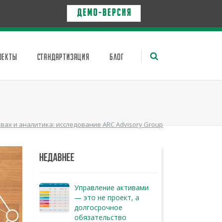
Д Е М О - в е р с и я
ОЕКТЫ
СТАНДАРТИЗАЦИЯ
БЛОГ
вах и аналитика: исследование ARC Advisory Group
НЕДАВНЕЕ
Управление активами
— это не проект, а
долгосрочное
обязательство