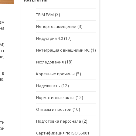
(3)
TRIM EAM
ем
(3)
Импортозамещение
на
(17)
Индустрия 4.0
M)
(1)
Интеграция с внешними ИС
нт
е,
(18)
Исследования
 в
(5)
Коренные причины
ю,
(12)
Надежность
(12)
Нормативные акты
(10)
Отказы и простои
(2)
Подготовка персонала
ти
ой
Сертификация по ISO 55001