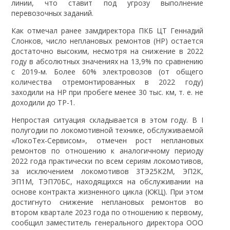
линии, что ставит под угрозу выполнение
перевозочных заданий.
Как отмечал ранее замдиректора ПКБ ЦТ Геннадий
Слонков, число неплановых ремонтов (НР) остается
достаточно высоким, несмотря на снижение в 2022
году в абсолютных значениях на 13,9% по сравнению
с 2019-м. Более 60% электровозов (от общего
количества отремонтированных в 2022 году)
заходили на НР при пробеге менее 30 тыс. км, т. е. не
доходили до ТР-1.
Непростая ситуация складывается в этом году. В I
полугодии по локомотивной технике, обслуживаемой
«ЛокоТех-Сервисом», отмечен рост неплановых
ремонтов по отношению к аналогичному периоду
2022 года практически по всем сериям локомотивов,
за исключением локомотивов 3ТЭ25К2М, ЭП2К,
ЭП1М, ТЭП70БС, находящихся на обслуживании на
основе контракта жизненного цикла (КЖЦ). При этом
достигнуто снижение неплановых ремонтов во
втором квартале 2023 года по отношению к первому,
сообщил заместитель генерального директора ООО