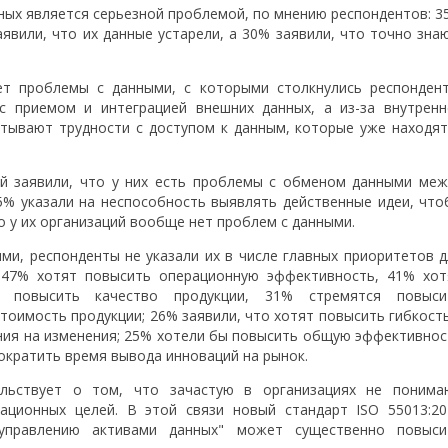
анных является серьезной проблемой, по мнению респондентов: 
явили, что их данные устарели, а 30% заявили, что точно зна
т проблемы с данными, с которыми столкнулись респондент
 приемом и интеграцией внешних данных, а из-за внутренн
ытывают трудности с доступом к данным, которые уже находят
й заявили, что у них есть проблемы с обменом данными меж
5% указали на неспособность выявлять действенные идеи, что
 у их организаций вообще нет проблем с данными.
ми, респонденты не указали их в числе главных приоритетов д
 47% хотят повысить операционную эффективность, 41% хот
 повысить качество продукции, 31% стремятся повыси
тоимость продукции; 26% заявили, что хотят повысить гибкост
ния на изменения; 25% хотели бы повысить общую эффективнос
сократить время вывода инноваций на рынок.
ельствует о том, что зачастую в организациях не понима
ационных целей. В этой связи новый стандарт ISO 55013:20
управлению активами данных" может существенно повыси