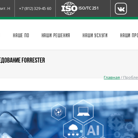
ISO/TC 251
лит. Н
+7 (812) 329-45 60
И
НАШЕ ПО
НАШИ РЕШЕНИЯ
НАШИ УСЛУГИ
НАШИ ПР
ЕДОВАНИЕ FORRESTER
Главная
/
Пробле