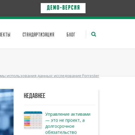
Д Е М О - в е р с и я
ОЕКТЫ
СТАНДАРТИЗАЦИЯ
БЛОГ
мы использования данных: исследование Forrester
НЕДАВНЕЕ
Управление активами
— это не проект, а
долгосрочное
обязательство