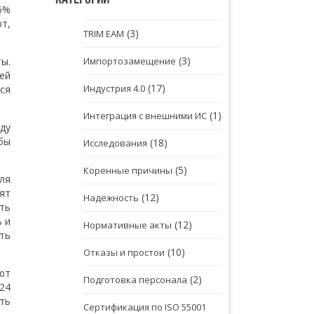
35%
ют,
(3)
TRIM EAM
(3)
Импортозамещение
ы.
ей
(17)
Индустрия 4.0
ся
(1)
Интеграция с внешними ИС
ду
бы
(18)
Исследования
(5)
Коренные причины
ля
ят
(12)
Надежность
ть
ь и
(12)
Нормативные акты
ть
(10)
Отказы и простои
ют
(2)
Подготовка персонала
24
ть
Сертификация по ISO 55001