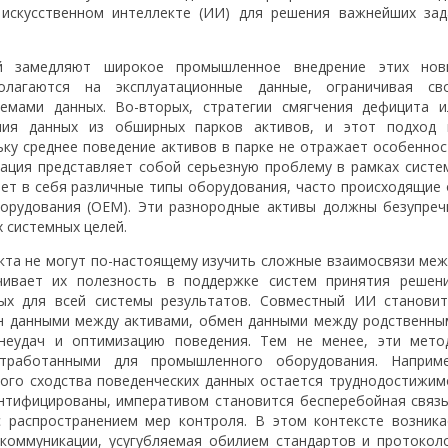
искусственном интеллекте (ИИ) для решения важнейших зад
ий замедляют широкое промышленное внедрение этих нов
олагаются на эксплуатационные данные, ограничивая св
мами данных. Во-вторых, стратегии смягчения дефицита и
ания данных из обширных парков активов, и этот подход 
ку среднее поведение активов в парке не отражает особеннос
рация представляет собой серьезную проблему в рамках систе
ет в себя различные типы оборудования, часто происходящие 
борудования (OEM). Эти разнородные активы должны безупреч
 системных целей.
кта не могут по-настоящему изучить сложные взаимосвязи меж
чивает их полезность в поддержке систем принятия решени
ых для всей системы результатов. Совместный ИИ становит
 данными между активами, обмен данными между родственны
 неудач и оптимизацию поведения. Тем не менее, эти мето
тработанными для промышленного оборудования. Наприме
кого сходства поведенческих данных остается труднодостижим
ентифицированы, императивом становится бесперебойная связь
 распространением мер контроля. В этом контексте возника
оммуникации, усугубляемая обилием стандартов и протоколо