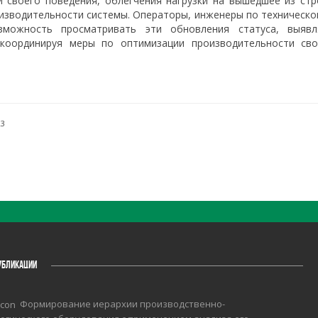
и своего поведения, облегчения нагрузки на вышедшее из стр
изводительности системы. Операторы, инженеры по техническо
можность просматривать эти обновления статуса, выявл
координируя меры по оптимизации производительности сво
23
УБЛИКАЦИИ
Формирование иерархии производственно-