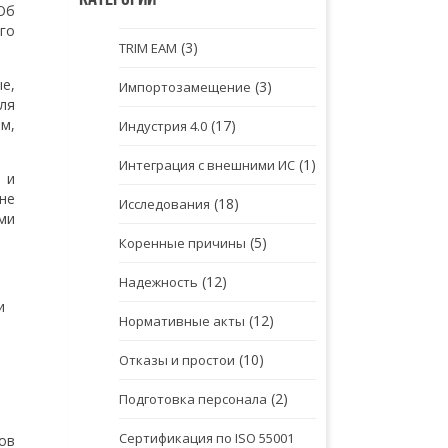
Об
го
(3)
TRIM EAM
е,
(3)
Импортозамещение
ля
м,
(17)
Индустрия 4.0
(1)
Интеграция с внешними ИС
 и
не
(18)
Исследования
ми
(5)
Коренные причины
(12)
Надежность
и
(12)
Нормативные акты
(10)
Отказы и простои
(2)
Подготовка персонала
Сертификация по ISO 55001
ов