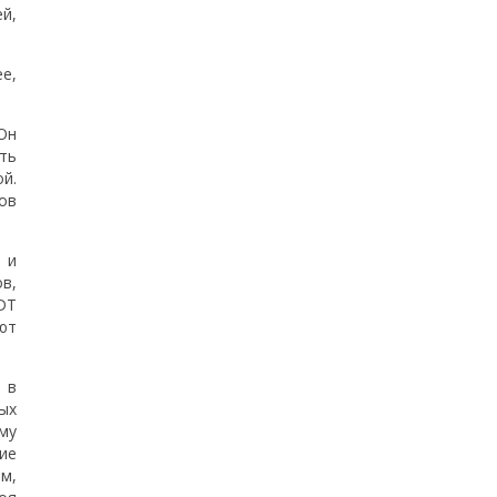
й,
е,
Он
ть
й.
ов
 и
в,
DT
ют
 в
ых
му
ие
м,