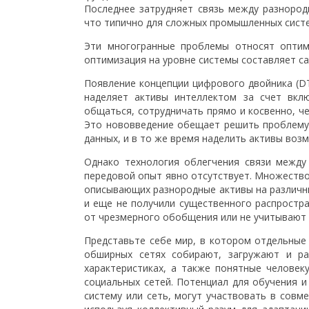
Последнее затрудняет связь между разноро
что типично для сложных промышленных сист
Эти многогранные проблемы относят оптим
оптимизация на уровне системы составляет са
Появление концепции цифрового двойника (DT
наделяет активы интеллектом за счет вкл
общаться, сотрудничать прямо и косвенно, ч
Это нововведение обещает решить проблему
данных, и в то же время наделить активы воз
Однако технология облегчения связи между
передовой опыт явно отсутствует. Множество
описывающих разнородные активы на различн
и еще не получили существенного распростр
от чрезмерного обобщения или не учитывают 
Представьте себе мир, в котором отдельные
обширных сетях собирают, загружают и ра
характеристиках, а также понятные человек
социальных сетей. Потенциал для обучения 
систему или сеть, могут участвовать в совм