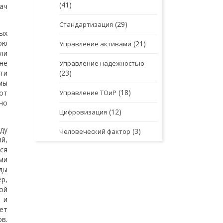
(41)
ач
(29)
Стандартизация
ых
ою
(21)
Управление активами
ли
не
Управление надежностью
ти
(23)
мы
(18)
от
Управление ТОиР
но
(12)
Цифровизация
ду
(3)
Человеческий фактор
й,
ся
ми
ды
р,
ой
 и
ет
в.