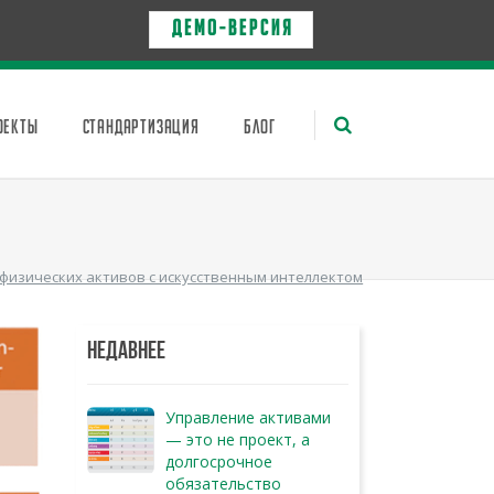
Д Е М О - в е р с и я
ОЕКТЫ
СТАНДАРТИЗАЦИЯ
БЛОГ
физических активов с искусственным интеллектом
НЕДАВНЕЕ
Управление активами
— это не проект, а
долгосрочное
обязательство