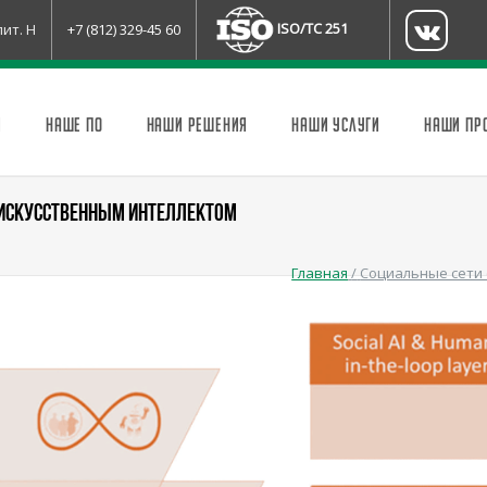
ISO/TC 251
лит. Н
+7 (812) 329-45 60
И
НАШЕ ПО
НАШИ РЕШЕНИЯ
НАШИ УСЛУГИ
НАШИ ПР
 ИСКУССТВЕННЫМ ИНТЕЛЛЕКТОМ
Главная
/
Социальные сети 