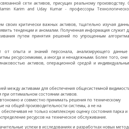
связанной сети активов, присущих реальному производству. 
Ramin Karim and Uday Kumar - профессоры Технологическо
ем своих критически важных активов, тщательно изучая данны
явить тенденции и аномалии. Полученная информация служит д
уживания путем принятия решений по упрощенным алгоритма
т от опыта и знаний персонала, анализирующего данные
итмы ресурсоемкими, а иногда и ненадежными. Более того, они 
инаковостью активов, операционной средой и индивидуальны
ией между активами для обеспечения общесистемной видимост
 при оптимальном состоянии активов.
втономно и совместно принимать решения по техническому
ые на общей производительности системы, а не на
 обеспечивая не только комплексную оценку состояния парка и
аспределение ресурсов на техническое обслуживание.
начительные успехи в исследованиях и разработках новых метод