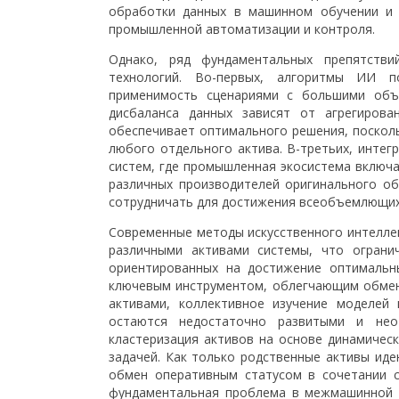
обработки данных в машинном обучении и 
промышленной автоматизации и контроля.
Однако, ряд фундаментальных препятств
технологий. Во-первых, алгоритмы ИИ п
применимость сценариями с большими объе
дисбаланса данных зависят от агрегиров
обеспечивает оптимального решения, посколь
любого отдельного актива. В-третьих, интег
систем, где промышленная экосистема включа
различных производителей оригинального о
сотрудничать для достижения всеобъемлющих
Современные методы искусственного интелле
различными активами системы, что ограни
ориентированных на достижение оптимальн
ключевым инструментом, облегчающим обмен
активами, коллективное изучение моделей
остаются недостаточно развитыми и нео
кластеризация активов на основе динамичес
задачей. Как только родственные активы ид
обмен оперативным статусом в сочетании с
фундаментальная проблема в межмашинной к