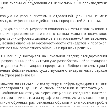
дными типами оборудования от нескольких OEM-производителе
ем.
изацию на уровне системы к отдаленной цели. Тем не мене
му суть эффективных и действенных предприятий 21-го века.
) открыло эпоху цифрового копирования физических активов. 
ючения программных агентов, открывая машинам возможнос
ерез своих цифровых двойников в так называемой метавселенно
, возникающую из-за несовместимости стандартов и протокол
можностями совместного обучения и принятия решений.
 DT все еще находится на начальной стадии; стандартизация
 разрозненных рабочих групп уже разработали набор стандарто
ых уровнях. Эти стандарты предлагают обобщенные схемы для 
анения. Действительно, существующие стандарты часто страда
быстрое развитие DT.
 машины на заводах по всему миру и инфраструктурные активы
спространяют данные о своем состоянии и эксплуатационн
у «обновления статуса» через специально созданную платфор
и оптимизации в этом ландшафте огромен. Активы, составляющ
естном обучении, распознавании образов и диагностике пробле