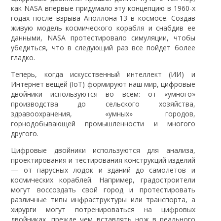
как NASA впервые придумало эту концепцию в 1960-х
годах после взрыва Аполлона-13 в космосе. Создав
живую модель космического корабля и снабдив ее
данными, NASA протестировало симуляции, чтобы
убедиться, что в следующий раз все пойдет более
гладко.
Теперь, когда искусственный интеллект (ИИ) и
Интернет вещей (IoT) формируют наш мир, цифровые
двойники используются во всем: от «умного»
производства до сельского хозяйства,
здравоохранения, «умных» городов,
горнодобывающей промышленности и многого
другого.
Цифровые двойники используются для анализа,
проектирования и тестирования конструкций изделий
— от парусных лодок и зданий до самолетов и
космических кораблей. Например, градостроители
могут воссоздать свой город и протестировать
различные типы инфраструктуры или транспорта, а
хирурги могут потренироваться на цифровых
двойниках, прежде чем вставлять нож в реального