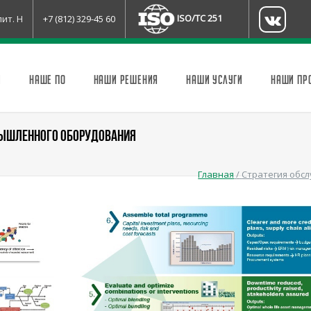
ISO/TC 251
лит. Н
+7 (812) 329-45 60
И
НАШЕ ПО
НАШИ РЕШЕНИЯ
НАШИ УСЛУГИ
НАШИ ПР
МЫШЛЕННОГО ОБОРУДОВАНИЯ
Главная
/
Стратегия обс