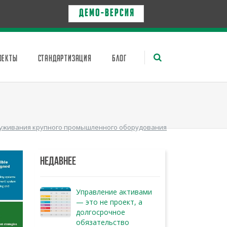
Д Е М О - в е р с и я
ОЕКТЫ
СТАНДАРТИЗАЦИЯ
БЛОГ
луживания крупного промышленного оборудования
НЕДАВНЕЕ
Управление активами
— это не проект, а
долгосрочное
обязательство